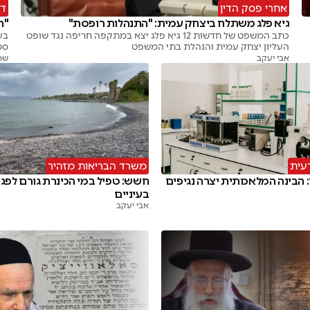
אחרי פסק הדין
די
גיא פלג משתלח ביצחק עמית: "התנהלות רופסת"
"ה
כתב המשפט של חדשות 12 גיא פלג יצא במתקפה חריפה נגד שופט
בע
העליון יצחק עמית והנהלת בתי המשפט
סמ
אבי יעקב
שמ
עית
משרד הבריאות מזהיר
 הבינה המלאכותית יצרה נגיפים
חשש: טפיל במי הכינרת גורם לפג
בעיניים
אבי יעקב