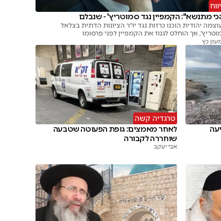
ווח
כי מתנשא": הקמפיין נגד סמוטריץ' - שנבלם
וצמה יהודית הוכנו כרזות נגד יו"ר הציונות הדתית בצלאל
וטריץ', אך הוחלט לגנוז את הקמפיין לפני פרסומו
עון כץ
טרגדיה קשה
יעה
לאחר מאמצים: גופת הפעוטה שטבעה
שוחררה לקבורה
אבי יעקב