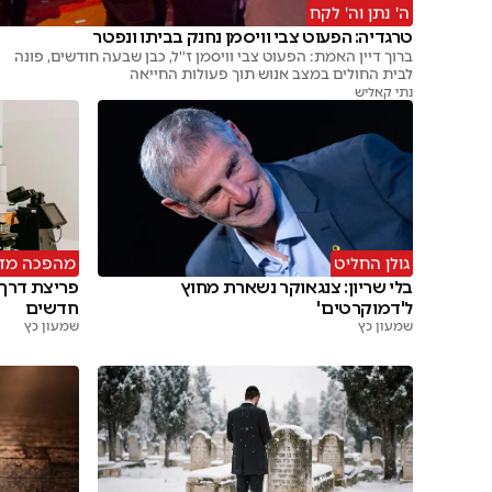
ה' נתן וה' לקח
טרגדיה: הפעוט צבי וויסמן נחנק בביתו ונפטר
ברוך דיין האמת: הפעוט צבי וויסמן ז''ל, כבן שבעה חודשים, פונה
לבית החולים במצב אנוש תוך פעולות החייאה
נתי קאליש
גולן החליט
מהפכה מד
בלי שריון: צנגאוקר נשארת מחוץ
פריצת דרך:
ל'דמוקרטים'
חדשים
שמעון כץ
שמעון כץ