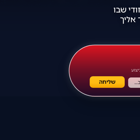
די שבו
 אליך
יצוע
שליחה
צירוף קובץ ביצוע שיר: