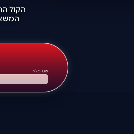
הקול הח
המשאית
שם מלא: