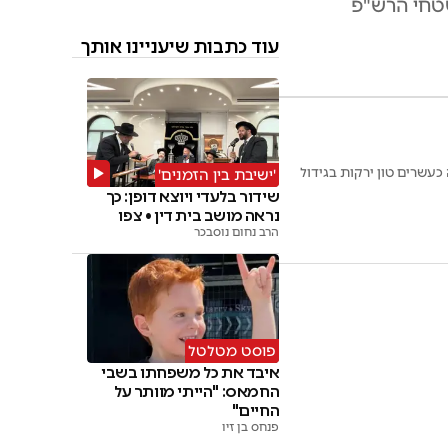
עוד כתבות שיעניינו אותך
עשרים טון ירקות בגידול
'ישיבת בין הזמנים'
שידור בלעדי ויוצא דופן: כך
נראה מושב בית דין • צפו
הרב נחום נוסבכר
פוסט מטלטל
איבד את כל משפחתו בשבי
החמאס: "הייתי מוותר על
החיים"
פנחס בן זיו