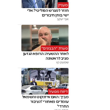
מעניין
חוזר למגרש הפוליטי? אלי
ישי בוחן חיבורים
אבי יעקב
סערת "הבבונים"
לאחר ההשעיה: הרופא הגזען
מגיב לראשונה
שמעון כץ
דיווח מסעיר
מביך: האם איזנקוט והשמאל
עומדים מאחורי 'הציבור
החרדי'