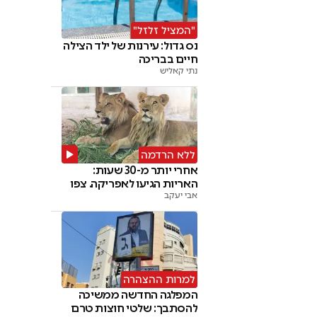
"המציל זלזל"
נס גדול: עירנות של ילד הצילה
חיים בבריכה
נתי קאליש
ללא הרדמה
אחרי יותר מ-30 שעות:
האריות הגיעו לאפריקה. צפו
אבי יעקב
למרות ההצהרה
המפלגה החדשה ממשיכה
להסתבך: שלטי חוצות טרם