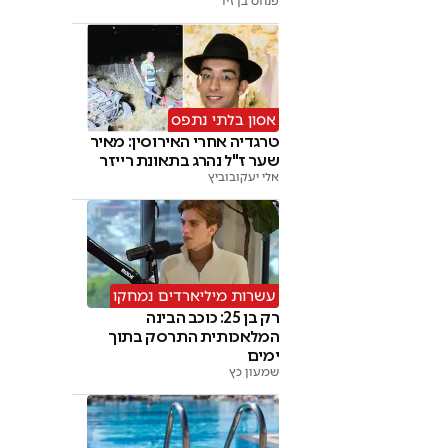
פנחס בן זיו
אסון בלתי נתפס
טרגדיה אחרי האירוסין: מאיר
שער ז"ל נהרג בתאונת רייזר
אלי יעקובוביץ
עשרות מיליארדים נמחקו
רק בן 25: כוכב הבינה
המלאכותית התרסק בתוך
ימים
שמעון כץ