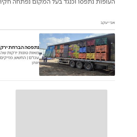
העופות נתפסו וכנגד בעל המקום נפתחה חקירה פלילית | כן נ
אבי יעקב
נתפסה הברחת ירקות
מאות טונות ירקות שהו
עכו"ם | החשש, מזיקים
יונתן