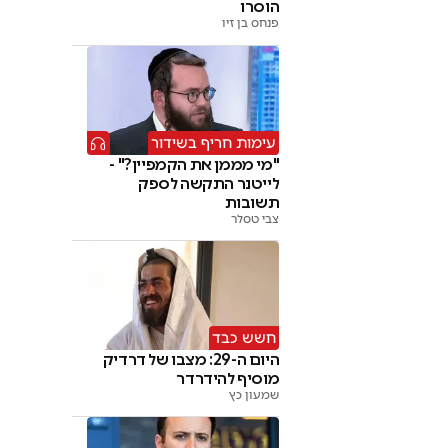
הוסרו
פנחס בן זיו
עימות חריף בשידור
"מי מממן את הקמפיין?" -
לייטנר התקשה לספק
תשובות
צבי טסלר
חשש כבד
היום ה-29: מצבו של דרדיק
מוסיף להידרדר
שמעון כץ