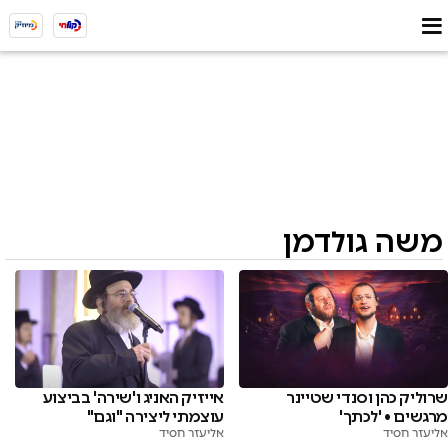
משה גולדמן
שרוליק כהן וסנדי שטיינר
אייזיק האניג ו'שירה' בביצוע
מרגשים • 'לכתך'
עוצמתי ליצירה "וגם"
אליעזר חסיד
אליעזר חסיד