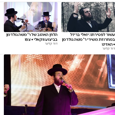
עשור לפטירתו: יואלי בריזל
הלחן האהוב של ר' משה גולדמן
במחרוזת משירי ר' משה גולדמן
בביצוע ווקאלי • צפו
• האזינו
דוד קליגר
דוד קליגר