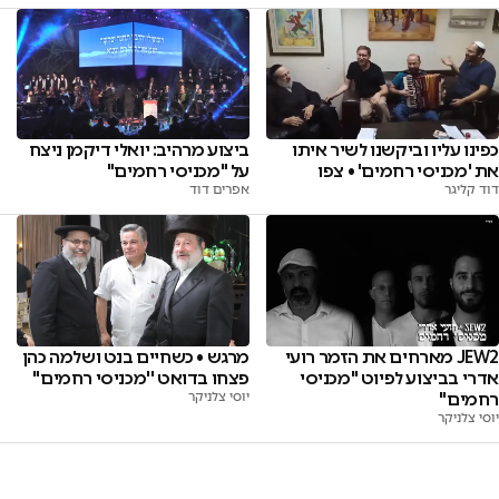
כפינו עליו וביקשנו לשיר איתו
ביצוע מרהיב: יואלי דיקמן ניצח
את 'מכניסי רחמים' • צפו
על "מכניסי רחמים"
דוד קליגר
אפרים דוד
JEW2 מארחים את הזמר רועי
מרגש • כשחיים בנט ושלמה כהן
אדרי בביצוע לפיוט "מכניסי
פצחו בדואט ''מכניסי רחמים"
רחמים"
יוסי צלניקר
יוסי צלניקר