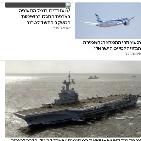
57 עובדים בנמל התעופה
בצרפת התגלו ברשימות
המעקב בחשד לטרור
ישראל פריי
רגע אחרי ההמראה: האמירה
הבזויה לטייס הישראלי
שמעון כץ
צרפת נגד דאעש • נושאת המטוסים 'שארל דה גול' בדרך לסוריה