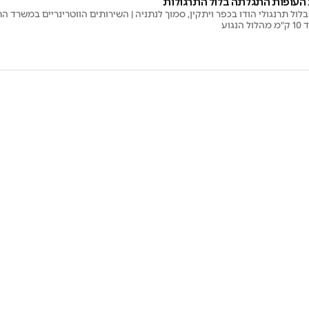
העופות התגלתה בלול התרגולות
ל תרנגולי הודו בכפר ויתקין, סמוך לנתניה | השירותים הווטרינריים במשרד הח
גוע