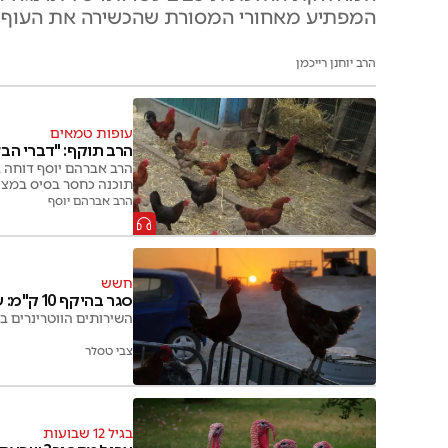
המפתיע מאחורי המסורת שהכשירה את העוף, 
הרב יוחנן רייכמן
עופות טמאים
הרב תוקף: "דברי הב
הרב אברהם יוסף דוחה 
תוכנה כחסר בסיס במצי
הרב אברהם יוסף
חשש
סגר בהיקף 10 ק"מ: שפעת עופות התגלתה בצפון
השירותים הווטרינרים במשרד 
צבי טסלר
בגיל 12 שבועות