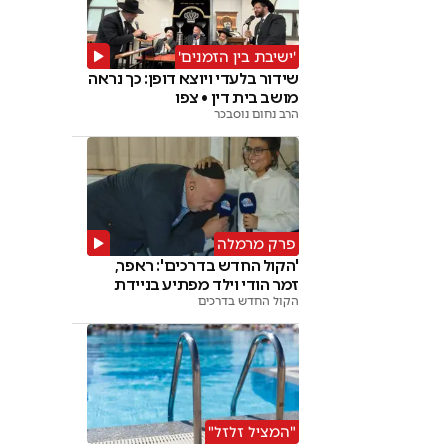
'ישיבת בין הזמנים'
שידור בלעדי ויוצא דופן: כך נראה
מושב בית דין • צפו
הרב נחום נוסבכר
פרק מרמלה
'הקול החדש בדרכים': ראפר,
זמר הודי וילד מפתיע בניידת
הקול החדש בדרכים
"המציל זלזל"