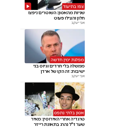
צפו בתיעוד
שניות מהאסון: השוטרים ניפצו
חלון והצילו פעוט
אבי יעקב
מפלגת ימין חדשה
ממשלה בלי חרדים וגיוס בני
ישיבות: זה הקו של ארדן
אבי יעקב
אסון בלתי נתפס
טרגדיה אחרי האירוסין: מאיר
שער ז"ל נהרג בתאונת רייזר