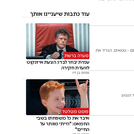
עוד כתבות שיעניינו אותך
ם – טמאים, הגדיר את
סערה ברשת
עמית יבחר לבדו: הצעת איזנקוט
לוועדת חקירה
פנחס בן זיו
פוסט מטלטל
איבד את כל משפחתו בשבי
החמאס: "הייתי מוותר על
החיים"