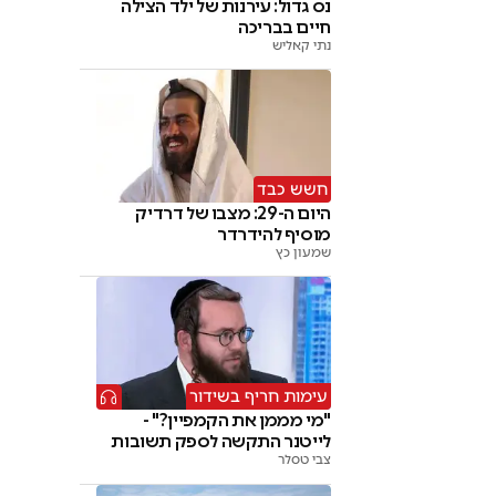
נס גדול: עירנות של ילד הצילה
חיים בבריכה
נתי קאליש
חשש כבד
היום ה-29: מצבו של דרדיק
מוסיף להידרדר
שמעון כץ
עימות חריף בשידור
"מי מממן את הקמפיין?" -
לייטנר התקשה לספק תשובות
צבי טסלר