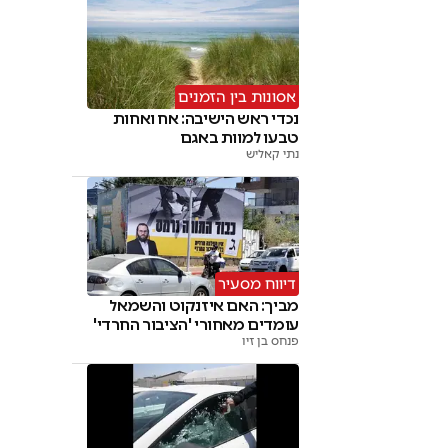
אסונות בין הזמנים
נכדי ראש הישיבה: אח ואחות
טבעו למוות באגם
נתי קאליש
דיווח מסעיר
מביך: האם איזנקוט והשמאל
עומדים מאחורי 'הציבור החרדי'
פנחס בן זיו