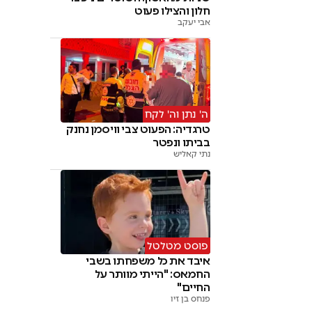
חלון והצילו פעוט
אבי יעקב
ה' נתן וה' לקח
טרגדיה: הפעוט צבי וויסמן נחנק
בביתו ונפטר
נתי קאליש
פוסט מטלטל
איבד את כל משפחתו בשבי
החמאס: "הייתי מוותר על
החיים"
פנחס בן זיו