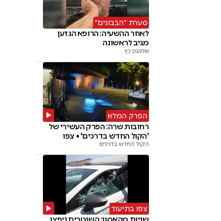
סערת "הבבונים"
לאחר ההשעיה: הרופא הגזען
מגיב לראשונה
שמעון כץ
הפרק המלא
רחובות שרה: הפרק העשירי של
'הקול החדש בדרכים' • צפו
הקול החדש בדרכים
צפו בתיעוד
שניות מהאסון: השוטרים ניפצו