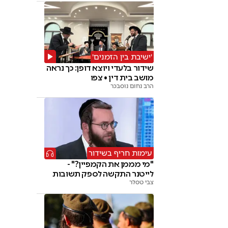
'ישיבת בין הזמנים'
שידור בלעדי ויוצא דופן: כך נראה
מושב בית דין • צפו
הרב נחום נוסבכר
עימות חריף בשידור
"מי מממן את הקמפיין?" -
לייטנר התקשה לספק תשובות
צבי טסלר