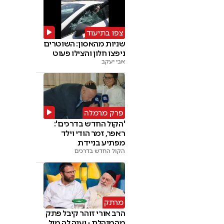
צפו בתיעוד
שניות מהאסון: השוטרים
ניפצו חלון והצילו פעוט
אבי יעקב
פרק מרמלה
'הקול החדש בדרכים':
ראפר, זמר הודי וילד
מפתיע בניידת
הקול החדש בדרכים
מרתק
הרב אורי זוהר קיבל פתק
מהמנהלת - וענה לה מול