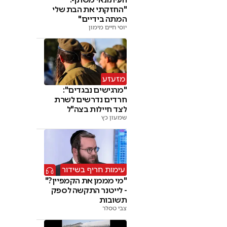
"החזקתי את הבת שלי
המתה בידיים"
יוסי חיים מימון
מזעזע
"מרגישים נבגדים":
חרדים נדרשים לשרת
לצד חיילות בצה"ל
שמעון כץ
עימות חריף בשידור
"מי מממן את הקמפיין?"
- לייטנר התקשה לספק
תשובות
צבי טסלר