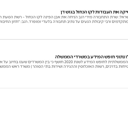
ה את העבודות לקו הכחול בגוש דן
אל: שרת התחבורה מירי רגב הניחה את אבן הפינה לקו הכחול – רשת הסעת הה
תקדמים ורבי קיבולת הנעים על נתיב תחבורה בלעדי ומופרד. רגב: "חזון החיבו
ו נתוני חופש המידע במשרדי הממשלה
דו"ח פעילות היחידה הממשלתית לחופש המידע לשנת 2020 חושף כי בין המ
חות בדרכים, רשות האוכלוסין וההגירה ושירות בתי הסוהר | משרד ראש הממ
ידע שנשלחו אליהם