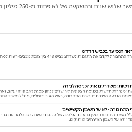
ש שנים ובהשקעה של לא פחות מ-250 מיליון ש"ח
לקדם את התוכנית לשדרוג כביש 443 בין צומת מכבים-רעות למחלף בן שמן
דשות: משדרגים את הכניסה לבירה
תי מנהרות חדשות בכניסה הצפונית לירושלים לכיוון פסגת זאב ונווה יעקב, 
מת הגבעה הצרפתית. שרת התחבורה, ראש העיר ירושלים, מנכ"ל משרד התחבור
בירה של ישראל"
י התחבורה - לא על חשבון הקשישים
"ל משרד התחבורה טען בוועדת הכלכלה של הכנסת: השרה רגב בלמה את גזיר
די ולא על חשבון האזרחים הוותיקים.