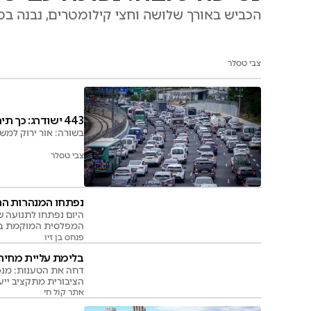
הכביש באורך שלושה וחצי קילומטרים, נבנה במשך שלו
צבי טסלר
443 ישודרג: כך תיראה הנסיעה בכביש החדש
בשורה: אור ירוק למשרד התחבורה 
צבי טסלר
נפתחו המנהרות הח
היום נפתחו לתנועה ש
המפלסית המוקמת בצו
"בשורה חשובה לעיר ה
פנחס בן זיו
בלימת עליית מחיר
דחה את הטענות: מנכ
הציבורית מתקציב ייעו
אתר קול חי