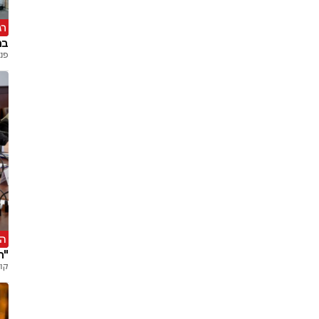
רג
בר
פנח
הא
"האמר
קוב