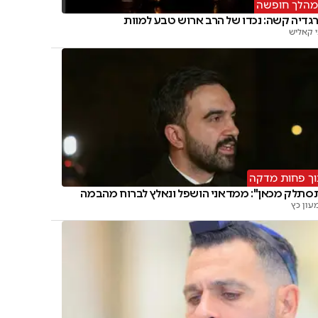
הלך חופשה
גדיה קשה: נכדו של הרב ארוש טבע למוות
י קאליש
ך פחות מדקה
סתלק מכאן": ממדאני הושפל ונאלץ לברוח מהבמה
עון כץ