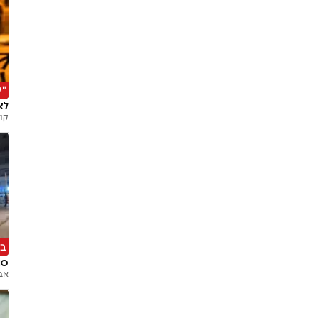
"ל
לא
קוב
בן 35, 
סו
אב