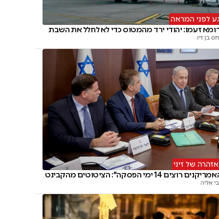
ע לפני המראה
ומא זעמו: יהודי ירד מהמטוס כדי לא לחלל את השבת
ס בן זיו
זהרה של זיני
יקנים רוצים 14 ימי הפסקה": הציטוטים מהקבינט
י אליה