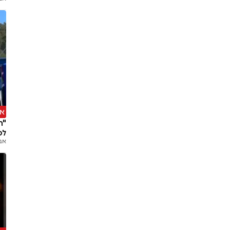
א
"ר
לס
אב