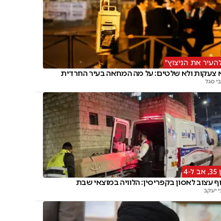
העיר את הניצוץ"
 צעקות ולא שלטים: על מה המחאה בעיר החרדית
י סגל
אב ל-4
ף עצוב לאסון בקפריסין: הלוויה במוצאי שבת
י יעקב