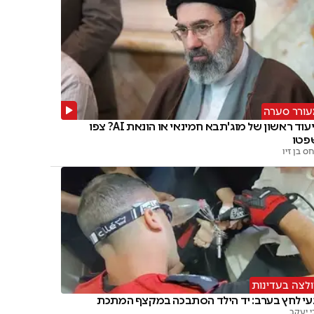
ורר סערה
תיעוד ראשון של מוג'תבא חמינאי או הונאת AI? צפו
פטו
ס בן זיו
לצה בעדינות
עי לחץ בערב: יד הילד הסתבכה במקצף המתכת
י יעקב