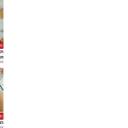
מע
וש
פנח
חו
רג
אב