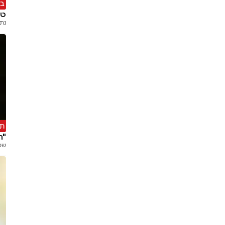
במ
טר
נת
תו
"ת
שמ