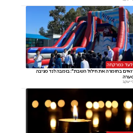
לעד כמרקחה
ואים בחומרה את חילול השבת": בומבה לנד מגיבה
ערה
י יעקב