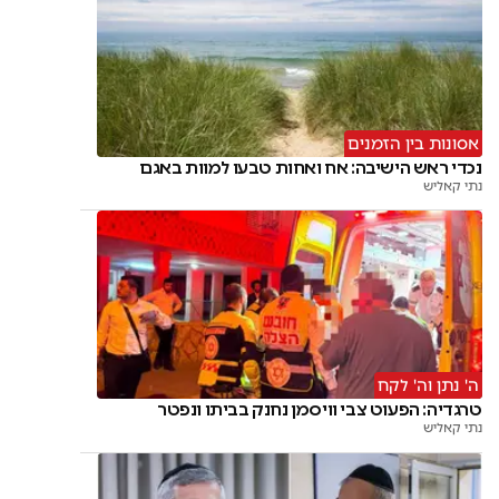
אסונות בין הזמנים
נכדי ראש הישיבה: אח ואחות טבעו למוות באגם
נתי קאליש
ה' נתן וה' לקח
טרגדיה: הפעוט צבי וויסמן נחנק בביתו ונפטר
נתי קאליש