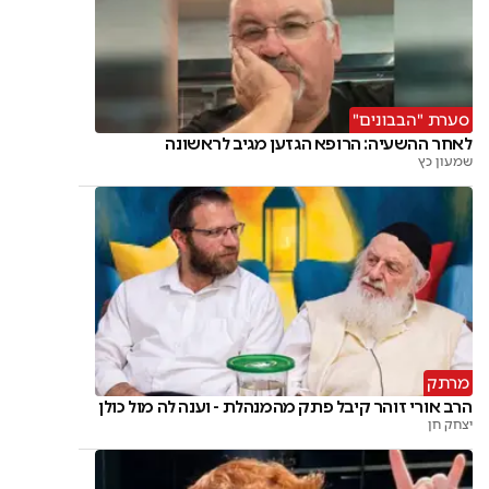
סערת "הבבונים"
לאחר ההשעיה: הרופא הגזען מגיב לראשונה
שמעון כץ
מרתק
הרב אורי זוהר קיבל פתק מהמנהלת - וענה לה מול כולן
יצחק חן