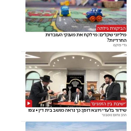
הביקורת גילתה
מיליוני שקלים: מי לקח את מענקי העובדות
החרדיות?
גדי פוקס
'ישיבת בין הזמנים'
שידור בלעדי ויוצא דופן: כך נראה מושב בית דין • צפו
הרב נחום נוסבכר