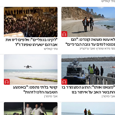
נתי קאליש
לא עשו מעשה קונדס: "הם
"לקינו בכפליים": אלפים ליוו את
נכנסו למים עד גובה הברכיים"
אברהם ישעיהו שפיגל ז"ל
מני גירא שוורץ ואבי גרינצייג
נתי קאליש
"מצאנו אותו": הרגע המצמרר בו
קושי בלתי נתפס: "באמצע
התבשר האב על איתור בנו
השבעה הלכו לזהות"
אבי מימרן
אבי מימרן