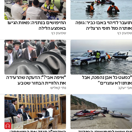
תועבר לזיהוי באבו כביר: גופה
החיפושים בנתניה: מאות הגיעו
אותרה מול חופי הרצליה
באמצע הלילה
שמעון כץ
שמעון כץ
"כמעט כל אבן נהפכה, אבל
"איפה אבי?": הזעקה שהרעידה
אנחנו לא עוצרים”
את הלוויית הבחור שטבע
אבי יעקב
נתי קאליש
יום שישי לחיפושים: המיקוד
האדמו"ר חיזק את המשפחה: