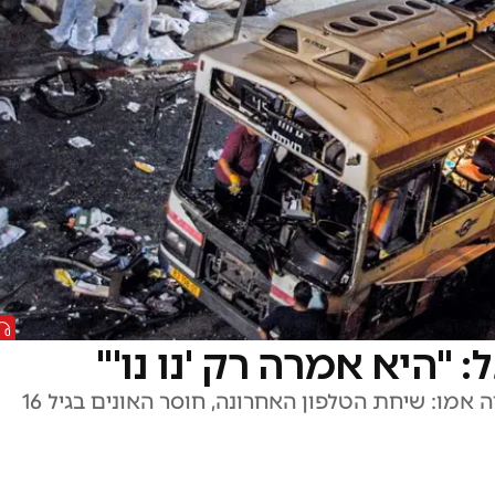
"היא אמרה רק 'נו נו'"
יואל שוורץ משחזר את הפיגוע בקו 2 שבו נרצחה אמו: שיחת הטלפון האחרונה, חוסר האונים בגיל 16