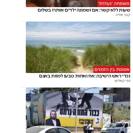
משפחה 'נעדרת'
שעות ללא קשר: אם ושמונה ילדים אותרו בשלום
קובי אליה
אסונות בין הזמנים
נכדי ראש הישיבה: אח ואחות טבעו למוות באגם
נתי קאליש