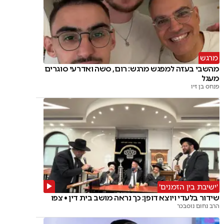
מרגש
מהשבי בעזה למפגש מרגש: רום, סשה ואדרעי סוגרים
מעגל
פנחס בן זיו
'ישיבת בין הזמנים'
שידור בלעדי ויוצא דופן: כך נראה מושב בית דין • צפו
הרב נחום נוסבכר