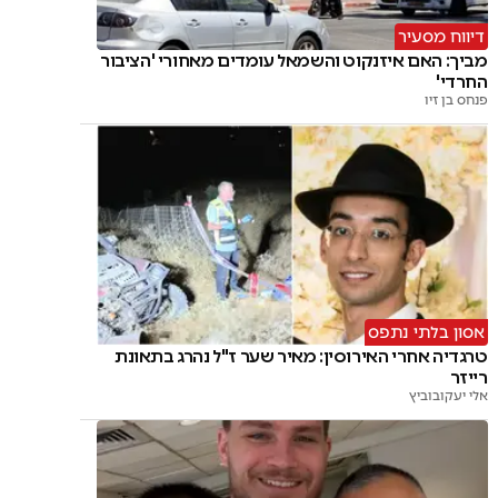
דיווח מסעיר
מביך: האם איזנקוט והשמאל עומדים מאחורי 'הציבור
החרדי'
פנחס בן זיו
אסון בלתי נתפס
טרגדיה אחרי האירוסין: מאיר שער ז"ל נהרג בתאונת
רייזר
אלי יעקובוביץ