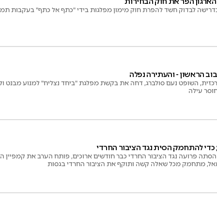
ארגון הפר את חוק הבחירות
דרישה לבדוק חשד להפרת חוק מימון מפלגות בידי "כתף אל כתף" בעקבות תמ
בוב הראשון - והעתירה נפלה
רכזית, השופט נעם סולברג, דחה את בקשת מפלגת "ביחד נצליח" למנוע מבנט ו
וסר עילה
 כדי להתחמק הסית נגד הציבור החרדי
תה פרועה נגד הציבור החרדי כבר חודשים ארוכים, פותח הערב את קמפיין הב
ל, מתחמק מכל שאלה קשה ותוקף את הציבור החרדי בגסות