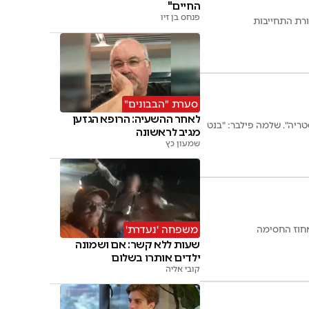
החיים"
פנחס בן זיו
ורת התחייבות
סערת "הבבונים"
לאחר ההשעיה: הרופא הגזען
טריה". שלמה פילבר: "בנט
מגיב לראשונה
שמעון כץ
משפחה 'נעדרת'
שעות ללא קשר: אם ושמונה
ילדים אותרו בשלום
קובי אליה