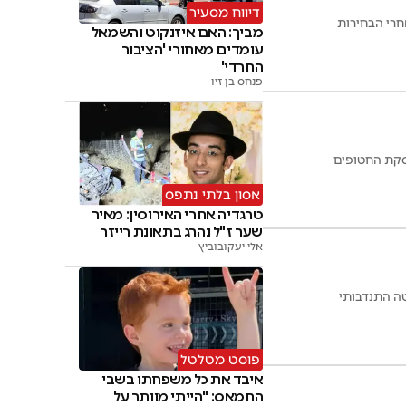
דיווח מסעיר
חרי הבחירות
מביך: האם איזנקוט והשמאל
עומדים מאחורי 'הציבור
החרדי'
פנחס בן זיו
עסקת החטופים
אסון בלתי נתפס
טרגדיה אחרי האירוסין: מאיר
שער ז"ל נהרג בתאונת רייזר
אלי יעקובוביץ
ה התנדבותי
פוסט מטלטל
איבד את כל משפחתו בשבי
החמאס: "הייתי מוותר על