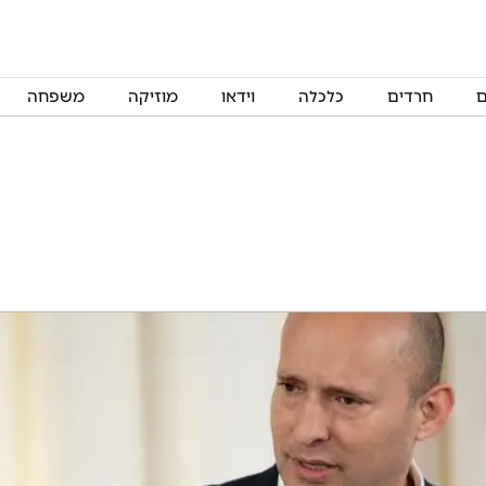
ם
חרדים
כלכלה
וידאו
מוזיקה
משפחה