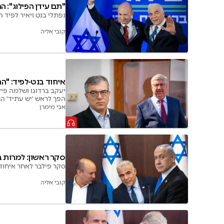
"תם עידן הפילוג": 
נפתלי בנט ויאיר לפיד
קובי אליה
איחוד בנט-לפיד: "ה
יעקב ברדוגו ושלמה פיל
הפך לראש 'יש עתיד' 
אבי מימרן
סקר ראשון: למרות ב
סקר פילבר לאחר איחוד בנט‑לפיד: גוש הימין 64 מנדטים, "
קובי אליה