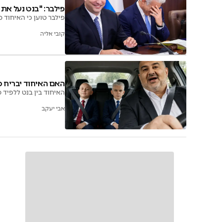
פילבר: "בנט נעל את 
פילבר טוען כי האיחוד סוגר 25 מנדטים בשמאל, משאיר 25 מתנדנדים - ובכל תרחיש בנט מובי
קובי אליה
האם האיחוד יבריח מ
האיחוד בין בנט ללפיד
אבי יעקב