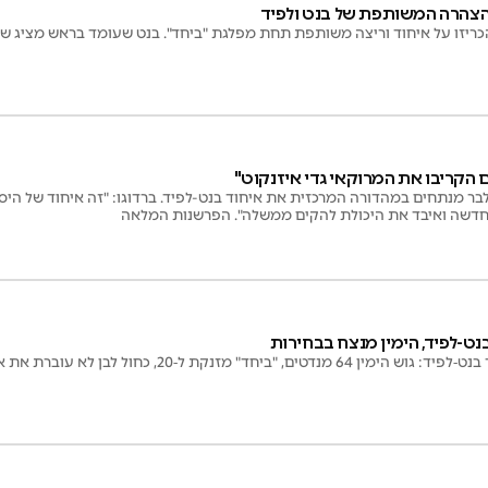
ההצהרה המשותפת של בנט ולפיד
 הכריזו על איחוד וריצה משותפת תחת מפלגת "ביחד". בנט שעומד בראש מציג ש
ם הקריבו את המרוקאי גדי איזנקוט"
בר מנתחים במהדורה המרכזית את איחוד בנט-לפיד. ברדוגו: "זה איחוד של היס
החדשה ואיבד את היכולת להקים ממשלה". הפרשנות המלאה
נט-לפיד, הימין מנצח בבחירות
ביחד" מזנקת ל‑20, כחול לבן לא עוברת את אחוז החסימה