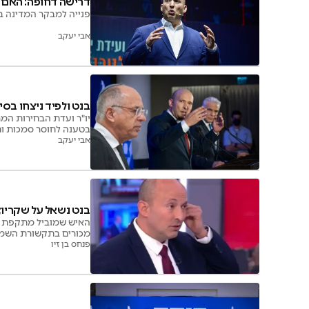
דרישה דחופה: האם ה
פנייה למבקר המדינה ב
אבי יעקב
בנט ולפיד ניצחו בסי
יו"ר ועדת הבחירות המ
בטענה לחוסר סמכות וח
אבי יעקב
בנט נשאל על שקריו;
האיש שמוביל מתקפת הס
מכורים בתקשורת השמא
פנחס בן זיו