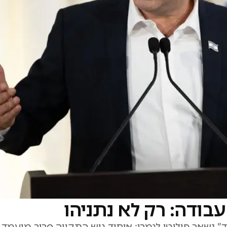
עבודה: רק לא נתניהו
נשאר פוליטי לגמרי: איחוד גוש התקווה סביב מועמד א