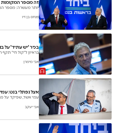
זה מספר המקומות ש
יותר מעשרה: מספר המו
פנחס בן זיו
בכיר 'יש עתיד' על ב
בראיון ל"קול חי" תקף 
אבי מימרן
אצל נפתלי בנט: עמי
עמי אשד, שפיקד על מ
אבי יעקב