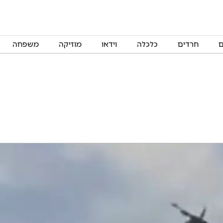
ם
חרדים
כלכלה
וידאו
מוזיקה
משפחה