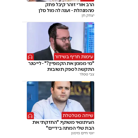
הרב אורי זוהר קיבל פתק
מהמנהלת - וענה לה מול כולן
יצחק חן
עימות חריף בשידור
"מי מממן את הקמפיין?" - לייטנר
התקשה לספק תשובות
צבי טסלר
שיחה מטלטלת
העיתונאי משתף: "החזקתי את
הבת שלי המתה בידיים"
יוסי חיים מימון