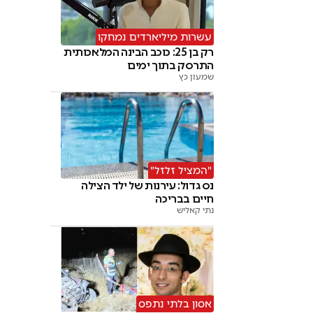
עשרות מיליארדים נמחקו
רק בן 25: כוכב הבינה המלאכותית
התרסק בתוך ימים
שמעון כץ
"המציל זלזל"
נס גדול: עירנות של ילד הצילה
חיים בבריכה
נתי קאליש
אסון בלתי נתפס