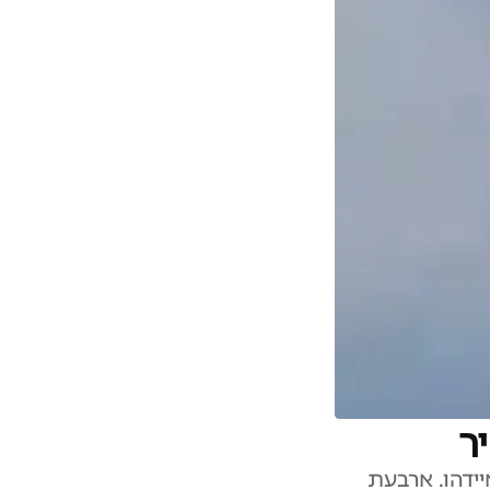
של חיל הים האמריקני התנגשו באוויר במהלך מופע "Gunfighter Skies" באיידהו. ארבעת