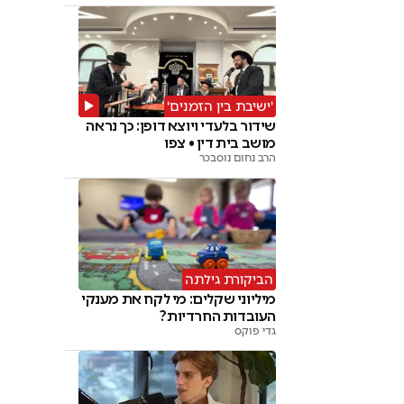
'ישיבת בין הזמנים'
שידור בלעדי ויוצא דופן: כך נראה
מושב בית דין • צפו
הרב נחום נוסבכר
הביקורת גילתה
מיליוני שקלים: מי לקח את מענקי
העובדות החרדיות?
גדי פוקס