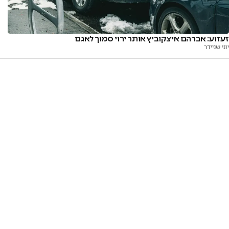
זעזוע: אברהם איצקוביץ אותר ירוי סמוך לאגם
יוני שניידר