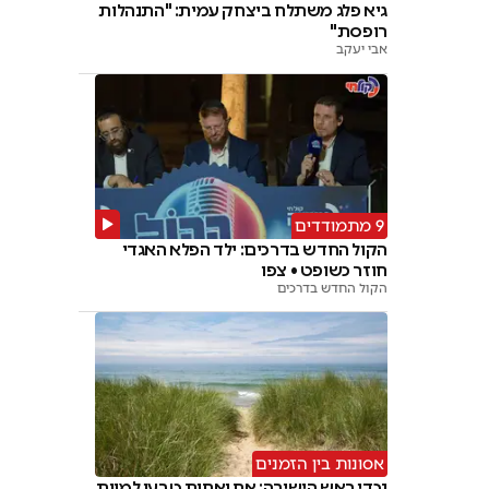
גיא פלג משתלח ביצחק עמית: "התנהלות
רופסת"
אבי יעקב
9 מתמודדים
הקול החדש בדרכים: ילד הפלא האגדי
חוזר כשופט • צפו
הקול החדש בדרכים
אסונות בין הזמנים
נכדי ראש הישיבה: אח ואחות טבעו למוות