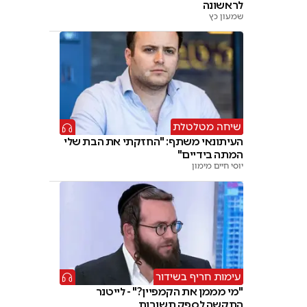
לראשונה
שמעון כץ
שיחה מטלטלת
העיתונאי משתף: "החזקתי את הבת שלי
המתה בידיים"
יוסי חיים מימון
עימות חריף בשידור
"מי מממן את הקמפיין?" - לייטנר
התקשה לספק תשובות