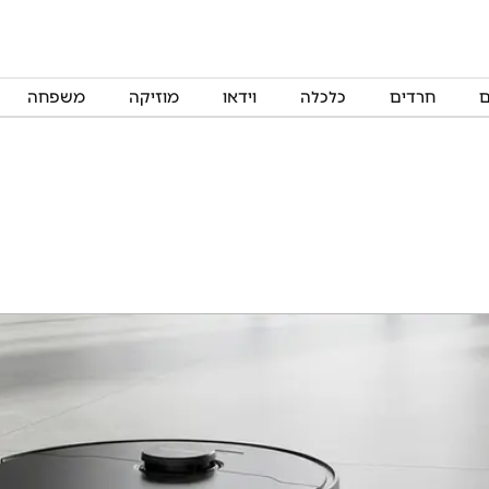
ם
חרדים
כלכלה
וידאו
מוזיקה
משפחה