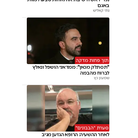
באגם
נתי קאליש
תוך פחות מדקה
"תסתלק מכאן": ממדאני הושפל ונאלץ
לברוח מהבמה
שמעון כץ
סערת "הבבונים"
לאחר ההשעיה: הרופא הגזען מגיב