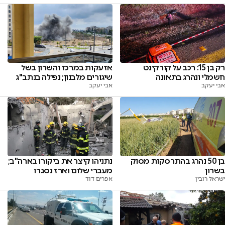
רק בן 15: רכב על קורקינט
אזעקות במרכז והשרון בשל
חשמלי ונהרג בתאונה
שיגורים מלבנון; נפילה בנתב"ג
אבי יעקב
אבי יעקב
בן 50 נהרג בהתרסקות מסוק
נתניהו קיצר את ביקורו בארה"ב;
בשרון
מעברי שלום וארז נסגרו
ישראל רובין
אפרים דוד