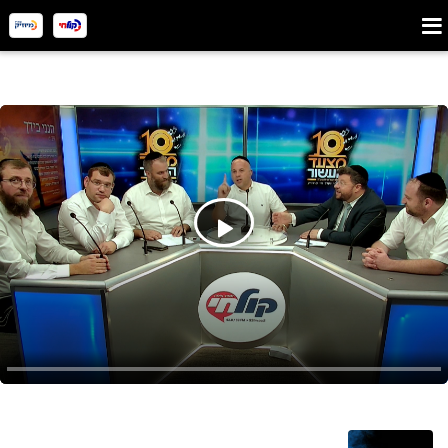
מצעד העשור תש"ע - תש"פ