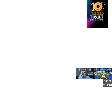
ואלו התוצאות: מצעד העשור של קול חי
מיוזיק
זה קרה ובגדול! הערב בחרו מאזיני "קול חי" ו"קול חי
מיוזיק" את השירים הטובים ביותר לעשור החולף:
תש"ע - תש"פ. במשדר אינטראקטיבי ויזואלי סוחף
ומותח בהגשת מנחם טוקר נחשפו השירים הגדולים
י"ח בתשרי תש"פ / 17/10/2019
ביותר של העשור, מהמקום ה-30 עד המקום
הראשון. צפו בשידור המלא:
מצעד העשור תש"ע - תש"פ
ואלו
אברהם
התוצאות:
פריד בסינגל
מצעד
ווקאלי: "איך
העשור של
בין איך"
קול חי
מיוזיק
התוכניות