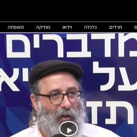
ם
חרדים
כלכלה
וידאו
מוזיקה
משפחה