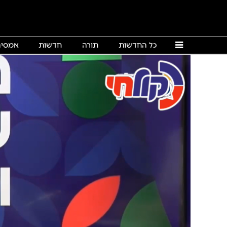
כל החדשות
תורה
חדשות
אמסי