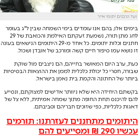
ועד הרבנים יתומי אייר
בימים אלו, בהם אנו עומדים בימי השמחה שבין ל"ג בעומר
לחג מתן תורה, נשמעת זעקתם האילמת והכואבת של 29
חתנים וכלות יתומים. כל אחד מ-29 היתומים הנישאים בעונה
זו נושא עמו סיפור חיים קשה ומורכב של אובדן ושכול.
כעת, ערב היום המאושר בחייהם, הם ניצבים מול שוקת
שבורה, חסרי כל יכולת כלכלית לממן את ההוצאות הבסיסיות
ביותר של החתונה והקמת בית נאמן בישראל.
בקשתם היחידה היא שלא ניוותר אדישים למצוקתם, ונסייע
להם להיכנס תחת החופה מתוך שמחה אמיתית, ללא צל של
דאגות כלכליות, כפי שזוכים חבריהם וסביבתם.
היתומים מתחננים לעזרתנו: תורמים
עכשיו 290 ₪ ומסייעים להם