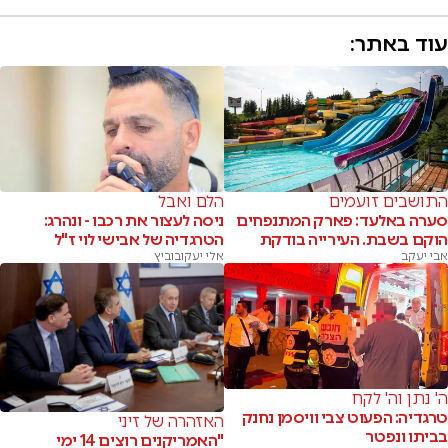
עוד באתר:
התושבים זועמים
הלם ואבל
סערה באלעד: פארק המתנפחים
ניסה לעצור את רכבו - ונהרג:
הוקם בשבת. העירייה בודקת
הטרגדיה של אבישי לוי ז"ל
אבי יעקב
אלי יעקובוביץ
ה' נתן וה' לקח
טרגדיה: הפעוט צבי וויסמן נחנק
האזהרה של זיני
בביתו ונפטר
"האמריקנים רוצים 14 ימי