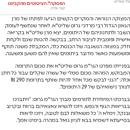
נתי קאליש
הפסקה": הציטוטים מהקבינט
קובי אליה
המצוקה הנוראה והמקרים הקשים הגיעו לפתחו של מרן
הגאון הגדול רבי מרדכי גרוס שליט"א. לאחר שנחשף לעומק
השבר ולתחנוניהם של היתומים, יצא מרן שליט"א בקריאה
אישית ופומבית לציבור הרחב, בבקשה להטות שכם ולקחת
חלק במצווה הנשגבה של הכנסת כלה, המקבלת משנה תוקף
ומשמעות כאשר מדובר ביתומים שאין להם משען ומשענה.
בפנייתו מפרט הגר"מ גרוס שליט"א את סכום התרומה
המבוקש, המהווה סכום סמלי של עשרה שקלים עבור כל חתן
וכלה: "הנני לבקש מכל אחד להיות שותף בתרומת 290 ₪
לצורך נישואיהם של 29 היתומים".
בברכתו המיוחדת לתורמים מברך הגר"מ גרוס: “ויתברכו
בבריאות הגוף והנפש, ויזכו להשיא צאצאיהם ברווח ובקרוב
ובנקל, וימלא ה’ כל משאלות לבם לטובה, ויזכו לראות
בסייעתא דשמיא בבא לציון גואל במהרה בימינו אמן”.