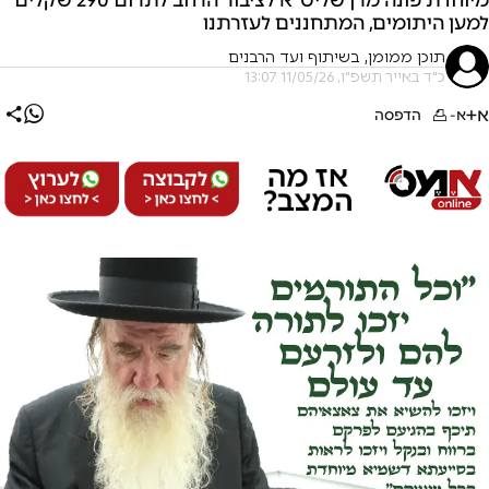
למען היתומים, המתחננים לעזרתנו
תוכן ממומן, בשיתוף ועד הרבנים
כ"ד באייר תשפ"ו, 11/05/26 13:07
א+
א-
הדפסה