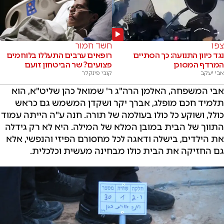
צפו
חשד חמור
נגד כיוון התנועה: כך הסתיים
רופאים ערבים התעללו בלוחמים
המרדף המסוכן
פצועים? שר הביטחון זועם
אבי יעקב
קובי פינקלר
אבי המשפחה, האלמן הרה"ג ר' שמואל כהן שליט"א, הוא
תלמיד חכם מופלג, אברך יקר ושקדן המשמש גם כראש
כולל, ושוקע כל כולו בעולמה של תורה. חנה ע"ה הייתה עמוד
התווך של הבית במובן המלא של המילה. היא לא רק גידלה
את הילדים, בישלה ודאגה לכל מחסורם הפיזי והנפשי, אלא
גם החזיקה את הבית כולו מבחינה מעשית וכלכלית.