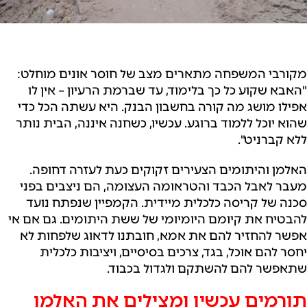
מקורבי המשפחה מתארים מצב של חוסר אונים מוחלט:
"האבא שקוע כל כך בלימוד, עד שברמת הרעיון – אין לו
אפילו מושג מה קורה בחשבון הבנק. היא עשתה הכל כדי
שהוא יוכל ללמוד ברוגע. עכשיו, כשחנה איננה, הבית נותר
ללא קברניט".
האלמן והיתומים הצעירים זקוקים כעת לעזרה דחופה.
מעבר לאבל הכבד והטראומה העצומה, הם ניצבים בפני
סכנה של קריסה כלכלית מיידית. הקמפיין שנפתח נועד
להבטיח את קיומם היומיומי של ששת היתומים. גם אם אי
אפשר להחזיר להם את אמא, חובתנו לדאוג שלפחות לא
יחסר להם אוכל, בגד, צרכים בסיסיים, ויציבות כלכלית
שתאפשר להם להשתקם ולגדול בכבוד.
תורמים עכשיו ומצילים את האלמן