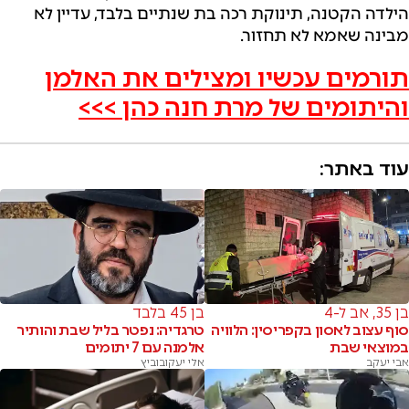
הילדה הקטנה, תינוקת רכה בת שנתיים בלבד, עדיין לא
מבינה שאמא לא תחזור.
תורמים עכשיו ומצילים את האלמן
והיתומים של מרת חנה כהן >>>
עוד באתר:
בן 35, אב ל-4
בן 45 בלבד
סוף עצוב לאסון בקפריסין: הלוויה
טרגדיה: נפטר בליל שבת והותיר
במוצאי שבת
אלמנה עם 7 יתומים
אבי יעקב
אלי יעקובוביץ