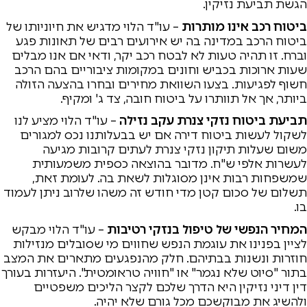
הגשת תביעת נזיקין.
ביטוח רכב אינו מותרות
– עו"ד הלוי מדגיש את חיוניותו של
ביטוח הרכב במדינה בה יש אירועים רבים של תאונות פגע
וברח. זו תהיה טעות לא לבטח רכב יקר, ודאי אם אנו מבלים
שעות ארוכות בכביש וחונים במקומות ציבוריים בהם הרכב
חשוף לפגיעות. בצעו השוואת מחירים ובחרו בהצעה הזולה
ביותר, אך אל תוותרו על ביטוח חובה, צד ג' ומקיף.
תביעת ביטוח נזקי צנרת עקב נזילה
– עו"ד הלוי מציע לנו
לשקול לעשות ביטוח דירה אם יש בבעלותנו נכס למגורים
משום שעלות תיקון נזקי צנרת לעתים קרובות מגיעה
לעשרות אלפי ש"ח. מדובר בהוצאה כספית משמעותית
שמשפחות רבות אינן מסוגלות לשאת בה. לעומת זאת,
תשלום של סכום קטן מדי חודש זה משהו שלרוב ניתן לעמוד
בו.
המחיר הנפשי של טיפול בנזקי רטיבות
– עו"ד הלוי מבקש
לציין בפנינו את עוגמת הנפש שחווים מי שסובלים מנזילות
חוזרות ונשנות בבתיהם. חלק מהנפגעים מתארים את המצב
בתור "סיוט שלא נגמר" או "חוויה טראומטית". היעזרות בעורך
דין דיני נזיקין היא הדרך שלכם לקצר הליכים משפטיים
ולהשיג את מבוקשכם מכל גורם שלא יהיה.