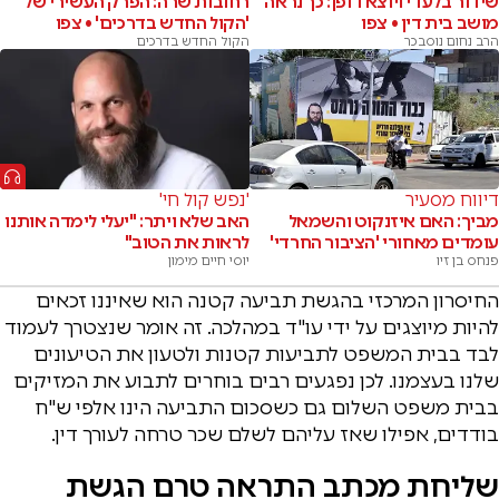
שידור בלעדי ויוצא דופן: כך נראה
רחובות שרה: הפרק העשירי של
מושב בית דין • צפו
'הקול החדש בדרכים' • צפו
הרב נחום נוסבכר
הקול החדש בדרכים
דיווח מסעיר
'נפש קול חי'
מביך: האם איזנקוט והשמאל
האב שלא ויתר: "יעלי לימדה אותנו
עומדים מאחורי 'הציבור החרדי'
לראות את הטוב"
פנחס בן זיו
יוסי חיים מימון
החיסרון המרכזי בהגשת תביעה קטנה הוא שאיננו זכאים
להיות מיוצגים על ידי עו"ד במהלכה. זה אומר שנצטרך לעמוד
לבד בבית המשפט לתביעות קטנות ולטעון את הטיעונים
שלנו בעצמנו. לכן נפגעים רבים בוחרים לתבוע את המזיקים
בבית משפט השלום גם כשסכום התביעה הינו אלפי ש"ח
בודדים, אפילו שאז עליהם לשלם שכר טרחה לעורך דין.
שליחת מכתב התראה טרם הגשת