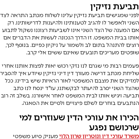
תביעת נזיקין
לפני שמגישים תביעת נזיקין עלינו לשלוח מכתב התראה לצד
השני ולאפשר לו להגיב לטענותינו ולהיענות לדרישותינו. רק
אם המענה של הצד השני אינו לשביעות רצוננו נשקול לתבוע
אותו בבית המשפט. זו הדרך הנכונה לעשות את הדברים אם
רוצים להתנהל בתום לב ולשמור על ניקיון כפיים. בנוסף לכך,
שופטים מעריכים תובעים שאינם ששים אלי קרב.
פעמים רבות מי שגרם לנו נזקי רכוש יאות לפצות אותנו אחרי
שליחת מכתב דרישה מעורך דין דיני נזיקין שיודע איך להסביר
למזיקים את מצבם המשפטי לאור הראיות שיש בידינו. ככל
שהצד השני יסרב להיעתר לבקשתנו, עו"ד ינסח לנו כתב
תביעה ויגיש אותו לבית המשפט לאחר אישורנו. בשלב זה רוב
הנתבעים בוחרים לשלם פיצויים ולסיים את הסאגה.
הכירו את עורכי הדין שעוזרים למי
שרכושם נפגע
משרד עורכי דין ונוטריון שרון הלוי
מעניק סיוע משפטי