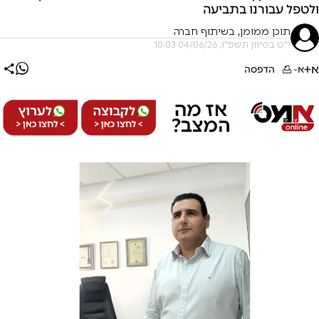
ולטפל עבורנו בתביעה
תוכן ממומן, בשיתוף חברה
י"ט בסיוון תשפ"ו, 04/06/26 10:03
א+
א-
הדפסה