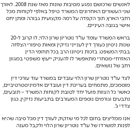
לאנשים שרכושם נפגע מסיבות שונות מאז שנת 2008. לאורך
שני העשורים האחרונים המשרד טיפל באלפי לקוחות מכל
רחבי הארץ, תוך הקפדה על רמה מקצועית גבוהה ומתן יחס
אישי בגובה העיניים.
בראש המשרד עומד עו"ד נוטריון שרון הלוי, לו קרוב ל-20
שנות ניסיון כעורך דין לענייני נזיקין ומאות סיפורי הצלחה
בבתי המשפט. בזכות ניסיונו הרב בכל תחומי הדין
האזרחי-מסחרי מתאפשר לו להעניק ייעוץ משפטי במגוון
רחב של נושאים.
לצד עו"ד נוטריון שרון הלוי עובדים במשרד עוד עורכי דין
מוסמכים, מתמחים בעריכת דין ועובדים אדמיניסטרטיביים,
כאשר כל הצוות פועל יחד לטובת לקוחות המשרד – תובעים,
נתבעים וגורמים נוספים המעורבים בתביעות נזיקין, כגון
צדדי ג'.
אנו ממליצים בחום לכל מי שזקוק לעורך דין מכל סיבה שהיא
לפנות למשרדו של עו"ד נוטריון שרון הלוי ולקבל מענה