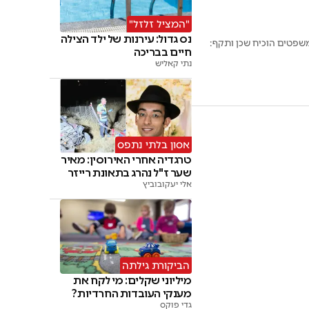
"המציל זלזל"
נס גדול: עירנות של ילד הצילה
שפטים הוכיח שכן ותקף:
חיים בבריכה
נתי קאליש
אסון בלתי נתפס
טרגדיה אחרי האירוסין: מאיר
שער ז"ל נהרג בתאונת רייזר
אלי יעקובוביץ
הביקורת גילתה
מיליוני שקלים: מי לקח את
מענקי העובדות החרדיות?
גדי פוקס