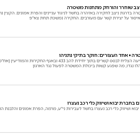
ה בדרגת ניצב לחקירה באזהרה בחשד לניגוד עניינים והפרת אמונים. הקצין נ
איסור על יצירת קשר עם מעורבים. החקירה נמשכת תחת צא"פ
 • אחד העצורים: חוקר בתיקי נתניהו
על פי החשד, ארגון פשיעה הצליח לבסס קשרים בתוך יחידת להב 433 ובאגף
ו נגדו, מה שפגע קשות ביכולת המשטרה לפעול נגד הארגון
 בחברת יבוא ושיווק כלי רכב נעצרו
בוא ושיווק כלי רכב נעצרו בחשד לעבירות ני"ע, מרמה, הפרת אמונים והלבנת הו