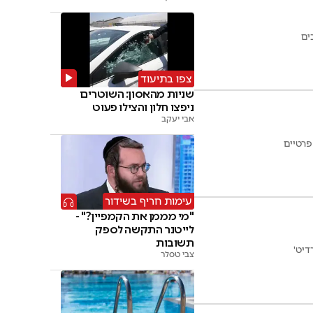
ים
צפו בתיעוד
שניות מהאסון: השוטרים
ניפצו חלון והצילו פעוט
אבי יעקב
פרטיים
עימות חריף בשידור
"מי מממן את הקמפיין?" -
לייטנר התקשה לספק
תשובות
דיט'
צבי טסלר