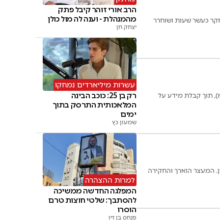
הרב אורי זוהר קיבל פתק
מהמנהלת - וענה לה מול כולן
חקר כעשר שעות ושוחרר
יצחק חן
עשרות מיליארדים נמחקו
רק בן 25: כוכב הבינה
 החקירות והמודיעין (אח"מ), תוך קבלת מידע על
המלאכותית התרסק בתוך
ימים
שמעון כץ
ן. המעצר הוארך והחקירה
למרות ההצהרה
המפלגה החדשה ממשיכה
להסתבך: שלטי חוצות טרם
הוסרו
פנחס בן זיו