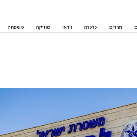
ם
חרדים
כלכלה
וידאו
מוזיקה
משפחה