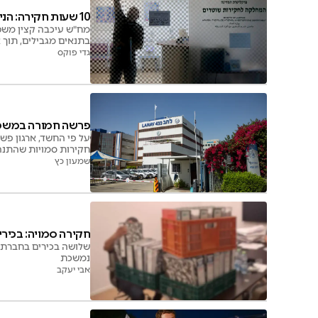
10 שעות חקירה: הניצב שוחרר והורחק מתחנות משטרה
מח"ש עיכבה קצין משטר
בתנאים מגבילים, תוך 
גדי פוקס
פרשה חמורה במשטרה
חקירות סמויות שהתנהל
שמעון כץ
חקירה סמויה: בכירים
שלושה בכירים בחברת י
נמשכת
אבי יעקב