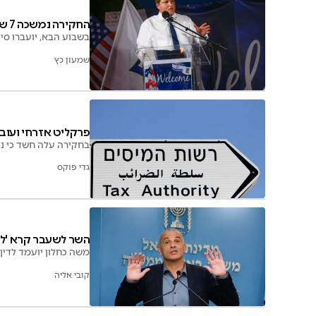
החקירה נמשכה 7 שנים: ראש העיר בדרך לשימוע
בשבוע הבא, יועברו סי
שמעון כץ
פרקליט אזרחי ועוב
בחקירה עלה חשד כי ני
גדי פוקס
השר לשעבר קרא 'לא 
משה כחלון יועמד לדין,
קובי אליה