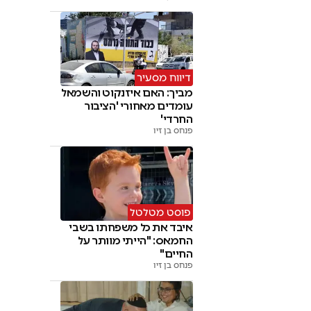
דיווח מסעיר
מביך: האם איזנקוט והשמאל
עומדים מאחורי 'הציבור
החרדי'
פנחס בן זיו
פוסט מטלטל
איבד את כל משפחתו בשבי
החמאס: "הייתי מוותר על
החיים"
פנחס בן זיו