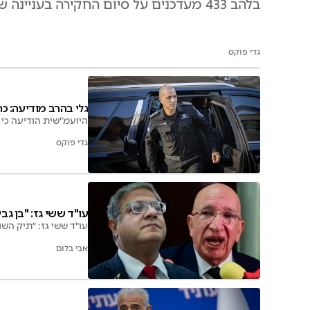
בלהב 433 מעדכנים על סיום החקירה בעניינה של השרה מאי גולן מהליכוד, התיק הועבר להכרעת הפרקליטות
גדי פוקס
גלי בהרב מודיעה: כ
היועמ"שית הודיעה כי 
גדי פוקס
עו"ד ששי גז: "בן גב
עו"ד ששי גז: "תיק השו
אבי בלום