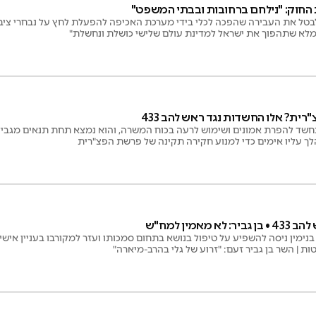
 החוק: "נילחם ברחובות ובבתי המשפט"
לבטל את העבירה שהפכה לכלי בידי מערכת האכיפה להפעלת לחץ על נבחרי ציבור
-מלא שתהפוך את ישראל למדינת עולם שלישי כושלת ונחשלת"
ית? אלו החשדות נגד ראש להב 433
 בחשד להפרת אמונים ושימוש לרעה בכוח המשרה, והוא נמצא תחת תנאים מגבילי
ך עליו אימים כדי למנוע חקירה תקינה של פרשת הפצ"רית
מאמין למח"ש
בנימין ניסה להשפיע על טיפול בנושא בתחום סמכותו ועזר למקורבו בעניין אישי.
ת | השר בן גביר זעם: "זרוע של גלי בהרב-מיארה"