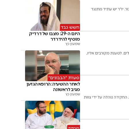
. יו"ר יש עתיד מתנגד
חשש כבד
היום ה-29: מצבו של דרדיק
מוסיף להידרדר
שמעון כץ
ם. לטענת מקורבים אליו,
סערת "הבבונים"
לאחר ההשעיה: הרופא הגזען
מגיב לראשונה
שמעון כץ
 החקירה נוהלה על ידי צוות
מרתק