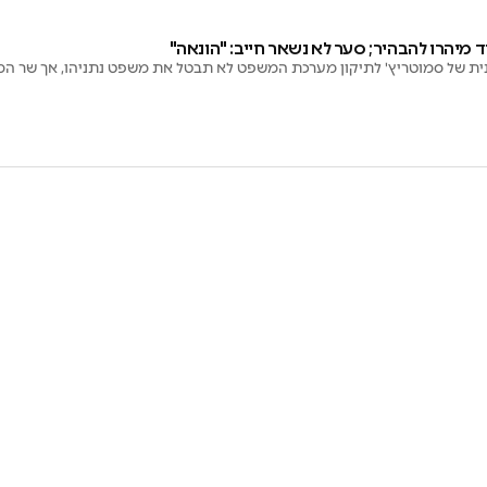
 מיהרו להבהיר; סער לא נשאר חייב: "הונאה"
נית של סמוטריץ' לתיקון מערכת המשפט לא תבטל את משפט נתניהו, אך שר המ