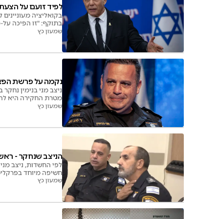
לפיד זועם על הצעת
בקואליציה מעוניינים 
בתוקף: "זו הפיכה על
שמעון כץ
נקמה על פרשת הפצ"ר
ניצב מני בנימין נחקר
מטרת החקירה היא להל
שמעון כץ
הניצב שנחקר - ראש להב 433 • בן גביר: לא 
לפי החשדות, ניצב מני 
חשיפה מיוחד בפרקליטו
שמעון כץ