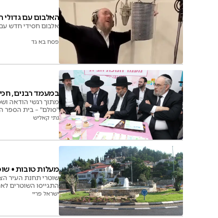
האלבום עם גדולי 
אלבום חסידי חדש עם 
פסח בא גד
במעמד רבנים, חכי"
מתוך רגשי הודאה ושמ
"סולם" – בית הספר ה
ציבור
נתי קאליש
מעלות טובות • שוט
שוטרי תחנת העיר הצפו
התגייסו השוטרים לאר
ישראל פריי