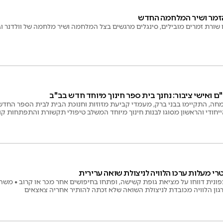
הזמר ושיר המלחמה החדש
שורת זמרים מובילים, סינגלים מרגשים בצל המלחמה ושיר מלחמה של וולדנר וגר
ם ואישי ציבור: נחנך בית ספר חינוך מיוחד חדש בב"ב
חה, התקיימו בבני ברק, מעמדי קביעת מזוזות וחנוכת הבית לבית הספר החדש
ייחודי והראשון מסוגו לבנות חינוך מיוחד המשלב טיפולי תקשורת והתפתחות קו
רי מעלות ערכו הלוויה לניצולת שואה ערירית
נית דווחו על מציאת גופת קשישה, ופתחו בחיפושים אחר מכר או קרוב • משהבינו
גון הלוויה מכובדת לניצולת השואה שלא זכתה להותיר אחריה צאצאים