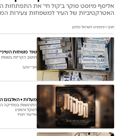
אליסף מיוסט סוקר ב'קול חי' את התפתחות הקה
האטרקטיביות של העיר למשפחות צעירות המחפ
חנוך רפופורט וישראל מלמן
שוד משחות השיניים
תושב הקריות בשנות ה-50 לחייו נעצר במעלות עם מאות משחות שיניים גנובות. מעצרו הוארך ב
אבי יעקב
מעלות • האלבום ה
התרגשות במוזיקה החס
דסקל והאניג
אליעזר חסיד