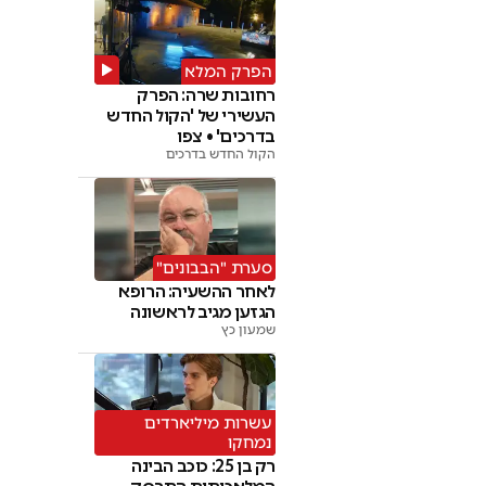
הפרק המלא
רחובות שרה: הפרק
העשירי של 'הקול החדש
בדרכים' • צפו
הקול החדש בדרכים
סערת "הבבונים"
לאחר ההשעיה: הרופא
הגזען מגיב לראשונה
שמעון כץ
עשרות מיליארדים
נמחקו
רק בן 25: כוכב הבינה