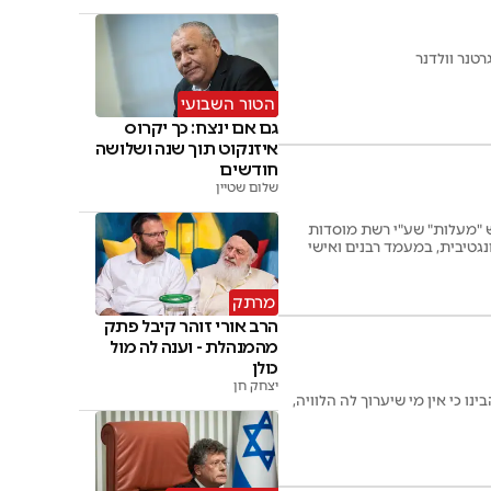
טנר וולדנר
הטור השבועי
גם אם ינצח: כך יקרוס
איזנקוט תוך שנה ושלושה
חודשים
שלום שטיין
 "מעלות" שע"י רשת מוסדות
נגטיבית, במעמד רבנים ואישי
מרתק
הרב אורי זוהר קיבל פתק
מהמנהלת - וענה לה מול
כולן
יצחק חן
 כי אין מי שיערוך לה הלוויה,