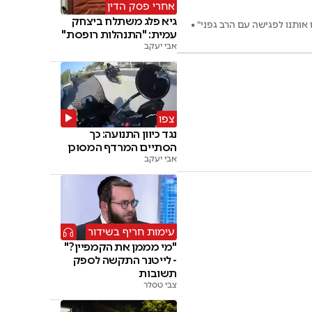
אחרי פסק הדין
גיא פלג משתלח ביצחק
ותנו לפגישה עם הרב גפני" •
עמית: "התנהלות רופסת"
אבי יעקב
צפו
נגד כיוון התנועה: כך
הסתיים המרדף המסוכן
אבי יעקב
עימות חריף בשידור
"מי מממן את הקמפיין?"
- לייטנר התקשה לספק
תשובות
צבי טסלר