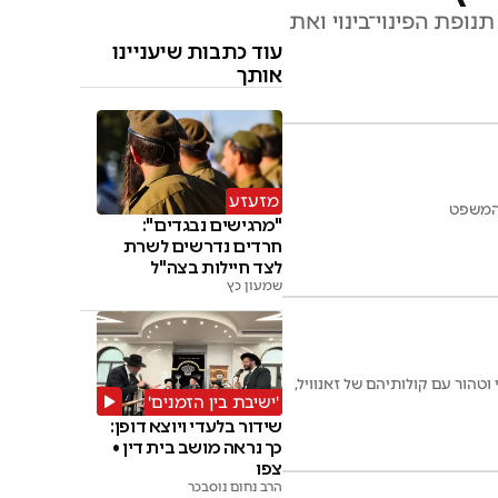
ופת הפינוי־בינוי ואת
עוד כתבות שיעניינו
אותך
מזעזע
"מרגישים נבגדים":
חרדים נדרשים לשרת
לצד חיילות בצה"ל
שמעון כץ
טהור עם קולותיהם של זאנוויל,
'ישיבת בין הזמנים'
שידור בלעדי ויוצא דופן:
כך נראה מושב בית דין •
צפו
הרב נחום נוסבכר