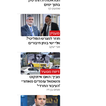
המלאכותית התרסק
בתוך ימים
שמעון כץ
מעניין
חוזר למגרש הפוליטי?
אלי ישי בוחן חיבורים
אבי יעקב
דיווח מסעיר
מביך: האם איזנקוט
והשמאל עומדים מאחורי
'הציבור החרדי'
פנחס בן זיו