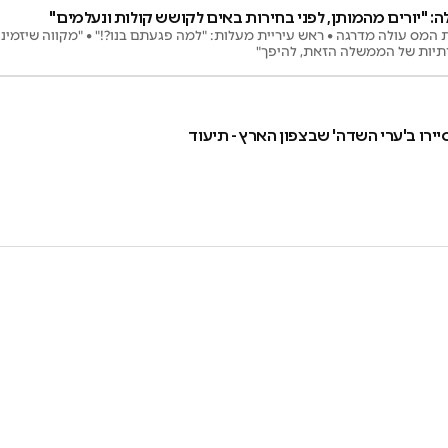
 "יורים מהמותן, לפני בחירות באים לקושש קולות ונעלמים"
ס עולה מדרגה • ראש עיריית מעלות: "למה פגעתם בנו?!" • "מקווה שיזמינו א
תיות של הממשלה הזאת, להיפך"
סיירו ב'ערי השדה' שבצפון הארץ - תיעוד