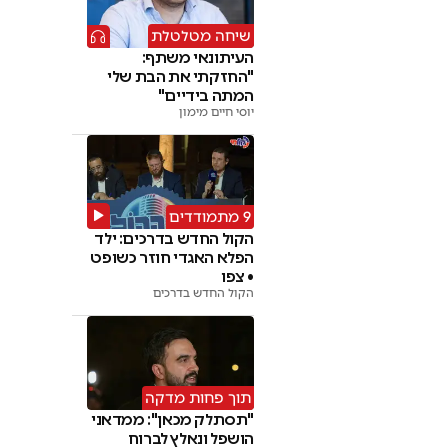
שיחה מטלטלת
העיתונאי משתף:
"החזקתי את הבת שלי
המתה בידיים"
יוסי חיים מימון
9 מתמודדים
הקול החדש בדרכים: ילד
הפלא האגדי חוזר כשופט
• צפו
הקול החדש בדרכים
תוך פחות מדקה
"תסתלק מכאן": ממדאני
הושפל ונאלץ לברוח