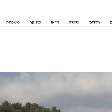
ם
חרדים
כלכלה
וידאו
מוזיקה
משפחה