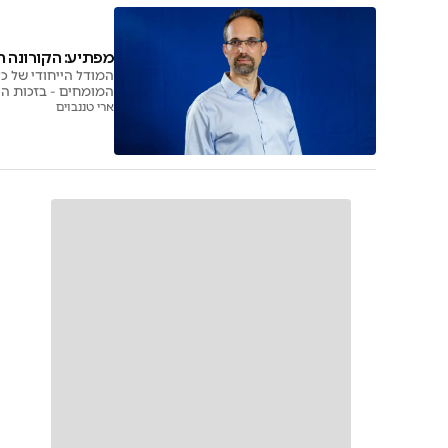
מפתיע: הקורונה 
המודל הייחודי של כ
המומחים - בזכות היכולת והמידע של כללית ישראל הצליחה לשמור על שיעורי תמותה נמוכים בגל הראשון והשני
ארי טננבוים