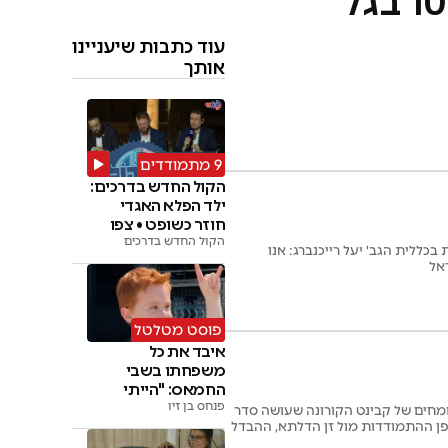
פרופ' ערן סגל: "היום יש 16 חולים קשים ליום לעומת 100 בגל
עוד כתבות שיעניינו
אותך
9 מתמודדים
הקול החדש בדרכים:
ילד הפלא האגדי
חוזר כשופט • צפו
הקול החדש בדרכים
כללית הגב' יעל רייכנברג: אנו
פוסט מטלטל
איבד את כל
משפחתו בשבי
החמאס: "הייתי
פנחס בן זיו
מוותר על החיים"
ומחים של קבינט הקורונה שעושה סדר
פן ההתמודדות מול זן הדלתא, ההבדל