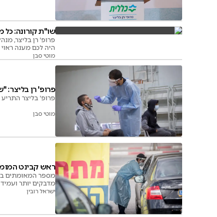
שו"ת קורונה: כל 
פרופ' רן בליצר, מנ
היה לכם מענה ראוי ו
נוספים?
מוטי סבן
פרופ' רן בליצר: 
פרופ' בליצר התריע 
מוטי סבן
ראש קבינט המומחים
מדבקים יותר ועמידים
ישראל רובין