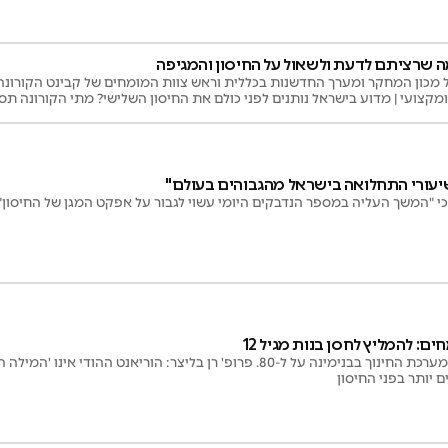
מה שרציתם לדעת ולשאול על החיסון והמגיפה
הל מכון המחקר ומערך החדשנות בכללית וראש צוות המומחים של קבינט הקורונ
מקצועי | מדוע בישראל נותנים לפני כולם את החיסון השלישי? מתי הקורונה תסת
"שיעורי התחלואה בישראל מהגבוהים בעולם"
כי "המשך העליה במספר הנדבקים היומי עשוי לגבור על אפקט המגן של החיסון"
: להמליץ לחסן בנות מגיל 12
מספר המאומתים במערכת החינוך בבנימינה על ל-80. פרופ' רן בליצר: הוריאנט 
 יותר בפני החיסון