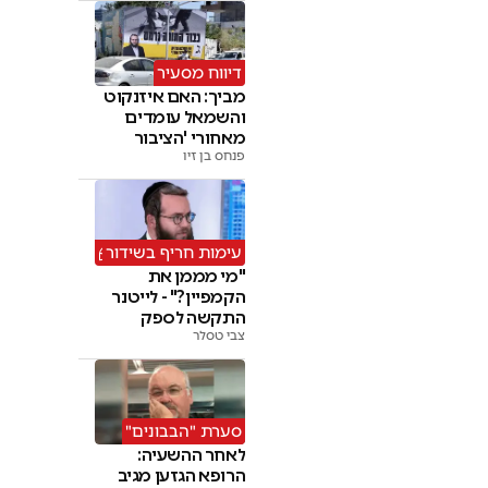
דיווח מסעיר
מביך: האם איזנקוט
והשמאל עומדים
מאחורי 'הציבור
החרדי'
פנחס בן זיו
עימות חריף בשידור
"מי מממן את
הקמפיין?" - לייטנר
התקשה לספק
צבי טסלר
תשובות
סערת "הבבונים"
לאחר ההשעיה:
הרופא הגזען מגיב