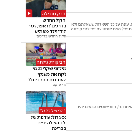
פרק מרמלה
'הקול החדש
ה, עונה על כל השאלות ששאלתם ולא
בדרכים': ראפר, זמר
יים? האם אנחנו צפויים לזני קורונה
הודי וילד מפתיע
בניידת
הקול החדש בדרכים
הביקורת גילתה
מיליוני שקלים: מי
לקח את מענקי
העובדות החרדיות?
גדי פוקס
ההודי אינו 'המילה האחרונה', הווריאנטים הבאים יהיו
"המציל זלזל"
נס גדול: עירנות של
ילד הצילה חיים
בבריכה