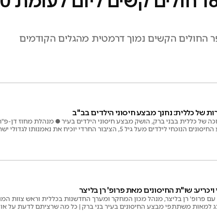
ספר החולים הקשים נמוך דרמטית מהגלים הקודמים
 של כללית: נחנך מבצע חיסוני הילדים בב"ב
 של כללית בבני ברק, הושק מבצע חיסוני הילדים בעיר ● מנהלת מחוז דן-פ"ת ב
לדים מעל גיל 5, הציבור החרדי יוכיח את נאמנותו לגדולי ישראל
יכריע: שו"ת החיסונים מאת פרופ' רן בליצר
 עם פרופ' רן בליצר, מנהל מכון המחקר ומערך החדשנות בכללית וראש צוות המ
ג למאות משתתפי מבצע החיסונים בעיר בני ברק | כל מה שרציתם לדעת על או
הקודמים וההחלטה התקדימית לתת את מנת החיסון השלישית