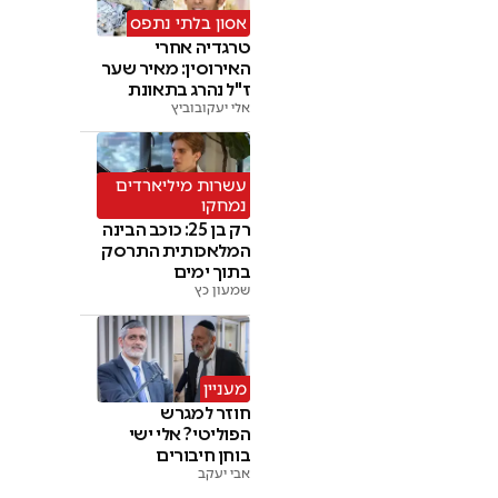
אסון בלתי נתפס
טרגדיה אחרי
האירוסין: מאיר שער
ז"ל נהרג בתאונת
רייזר
אלי יעקובוביץ
עשרות מיליארדים
נמחקו
רק בן 25: כוכב הבינה
המלאכותית התרסק
בתוך ימים
שמעון כץ
מעניין
חוזר למגרש
הפוליטי? אלי ישי
בוחן חיבורים
אבי יעקב