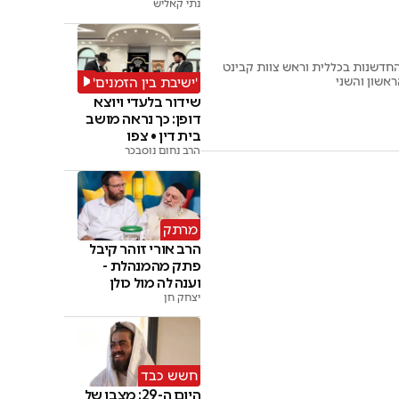
נתי קאליש
החדשנות בכללית וראש צוות קבינט
'ישיבת בין הזמנים'
שידור בלעדי ויוצא
דופן: כך נראה מושב
בית דין • צפו
הרב נחום נוסבכר
מרתק
הרב אורי זוהר קיבל
פתק מהמנהלת -
וענה לה מול כולן
יצחק חן
חשש כבד
היום ה-29: מצבו של