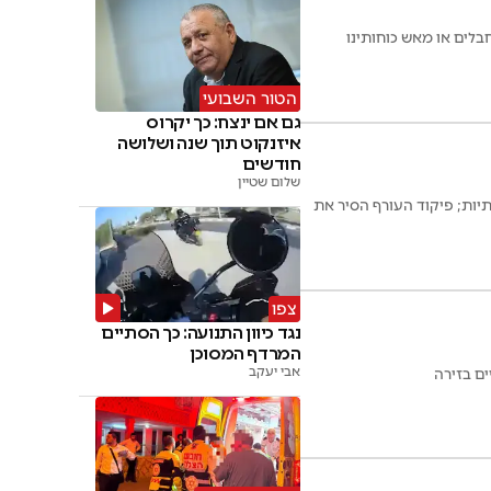
הטור השבועי
גם אם ינצח: כך יקרוס
איזנקוט תוך שנה ושלושה
חודשים
שלום שטיין
יות; פיקוד העורף הסיר את
צפו
נגד כיוון התנועה: כך הסתיים
המרדף המסוכן
אבי יעקב