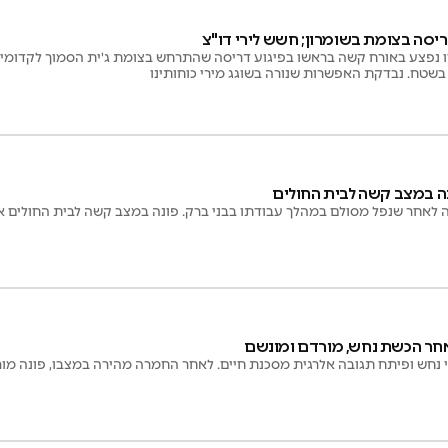
ריסה בצומת בשומרון; חשש לירי דו"צ
בשנות ה-20 לחייו נפצע באורח קשה בראשו בפיגוע דריסה שהתרחש בצומת ג'ית הסמוך לקד
בשטח. נבדקת האפשרות שנורה בשוגג מירי כוחותינו
נה במצב קשה לבית החולים
חר הכשת נחש, מורדם ומונשם