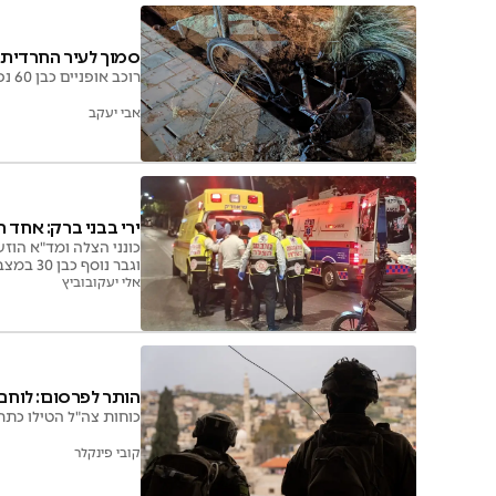
סמוך לעיר החרדית: 
רוכב אופניים כבן 60 נפצע קשה בתאונה בצומת סגולה; פונה עם חבלות ראש לבית החולים בלינסון בפתח תקווה
אבי יעקב
ירי בבני ברק: אחד הפצ
וגבר נוסף כבן 30 במצב בינוני לאחר שנמלט מהזירה. המשטרה עצרה 6 חשודים
אלי יעקובוביץ
הותר לפרסום: לוחם
כוחות צה"ל הטילו כתר
קובי פינקלר