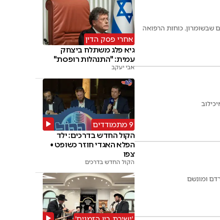
ומים שבשומרון. כוחות הרפואה
אחרי פסק הדין
גיא פלג משתלח ביצחק
עמית: "התנהלות רופסת"
אבי יעקב
9 מתמודדים
הקול החדש בדרכים: ילד
הפלא האגדי חוזר כשופט •
צפו
הקול החדש בדרכים
'ישיבת בין הזמנים'