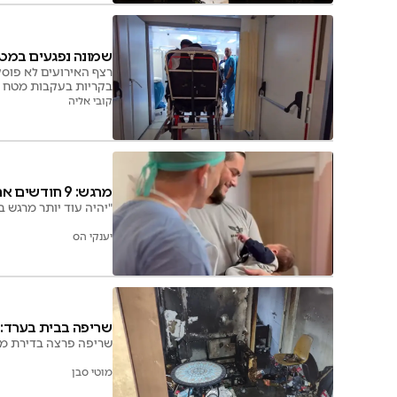
שמונה נפגעים במט
רצף האירועים לא פוסק
בקריות בעקבות מטח של עשרות ר
קובי אליה
מרגש: 9 חודשים אחרי הפציעה הקשה, חבק בן זכר
"יהיה עוד יותר מרגש ב
יענקי הס
שריפה בבית בערד:
שריפה פרצה בדירת מג
מוטי סבן