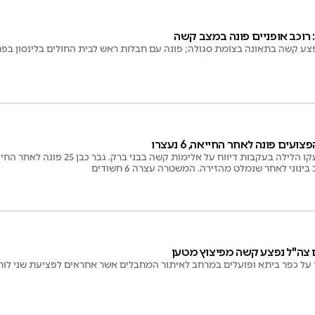
רוכב אופניים פונה במצב קשה
ועים פונה לאחר החייאה, 6 נעצרו
כונני הצלה ומד"א הוזעקו הלילה בעקבות דיוו
 צה"ל נפצע קשה מפיצוץ מטען
 על כפר ביתא ופועלים במרחב לאיתור המחבלים אשר אחראים לפציעת שני לוח