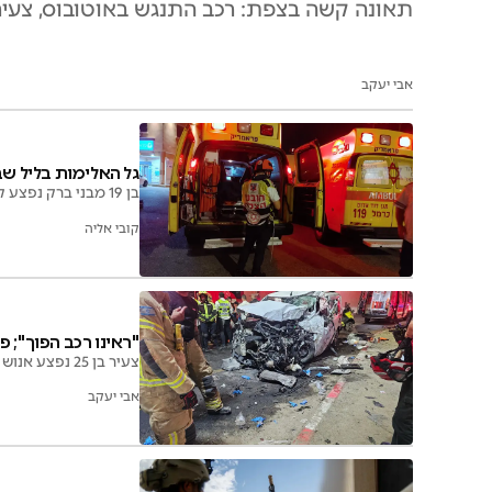
תאונה קשה בצפת: רכב התנגש באוטובוס, צעיר 
אבי יעקב
גל האלימות בליל ש
בן 19 מבני ברק נפצע קשה בליל שבת ברחוב ז'בוטינסקי; תושבים טוענים למקרי תקיפה ופריצות חוזרים מדי שבת
קובי אליה
"ראינו רכב הפוך"; 
צעיר בן 25 נפצע אנוש וצעיר נוסף קשה בתאונת דרכים במנהרת יגאל ידין בירושלים, לאחר חילוץ מורכב מהרכב
אבי יעקב