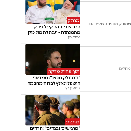
מרתק
שמונה, מספר פצועים גם
הרב אורי זוהר קיבל פתק
מהמנהלת - וענה לה מול כולן
יצחק חן
המחלים
תוך פחות מדקה
"תסתלק מכאן": ממדאני
הושפל ונאלץ לברוח מהבמה
שמעון כץ
מזעזע
"מרגישים נבגדים": חרדים