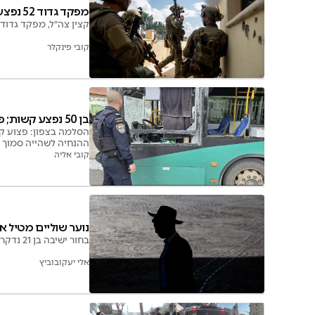
מפקד גדוד 52 נפצע קשה – נסיבות האירוע נחקרות
קצין צה״ל, מפקד גדוד 52 מחטיבה 401, נפצע קשה בפעילות בדרום לבנון; צה״ל בודק אם נפגע מירי מחבלים או מאש כוחותי
קובי פינקלר
בן 50 נפצע קשות; פיקוד העורף שינה הנחיות תוך דקות
הסלמה בצפון: פצוע קש
ההנחיה לשהייה סמוך 
קובי אליה
נוער שוליים מטיל אימה: בן 21 נד
בחור ישיבה בן 21 נדקר ברחוב הרב כהנמן בבני ברק ונפצע קשה; צוותי ההצלה העניקו לו טיפול מציל חיים בזירה
אלי יעקובוביץ