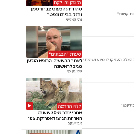
ה' נתן וה' לקח
טרגדיה: הפעוט צבי וויסמן
ות קשות"
נחנק בביתו ונפטר
נתי קאליש
סערת "הבבונים"
י ההצלה העניקו לו סיוע נשימתי
לאחר ההשעיה: הרופא הגזען
מגיב לראשונה
שמעון כץ
ללא הרדמה
אחרי יותר מ-30 שעות:
האריות הגיעו לאפריקה. צפו
אבי יעקב