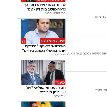
שידור בלעדי ויוצא דופן: כך
נראה מושב בית דין • צפו
הרב נחום נוסבכר
שיחה מטלטלת
העיתונאי משתף: "החזקתי
את הבת שלי המתה בידיים"
ח על אלימות קשה בבני ברק. גבר כבן 25 פונה לאחר החייאה כשהוא במצב קשה מאוד,
יוסי חיים מימון
מעניין
חוזר למגרש הפוליטי? אלי
מי צה"ל
ישי בוחן חיבורים
אבי יעקב