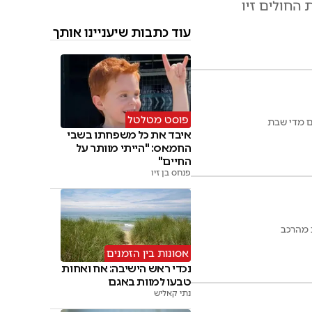
החולים זיו
עוד כתבות שיעניינו אותך
פוסט מטלטל
איבד את כל משפחתו בשבי
החמאס: "הייתי מוותר על
החיים"
פנחס בן זיו
אסונות בין הזמנים
נכדי ראש הישיבה: אח ואחות
טבעו למוות באגם
נתי קאליש