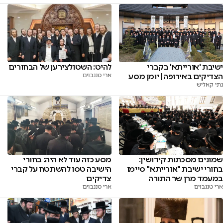
להיט: השטולצירען של הבחורים
ישיבת 'אורייתא' בקברי
ארי טננבוים
הצדיקים באירופה | יומן מסע
נתי קאליש
שמונים מסכתות קידושין:
מסע כזה עוד לא היה: בחורי
בחורי ישיבת "אורייתא" סיימו
הישיבה טסו להשתטח על קברי
במעמד מרן שר התורה
צדיקים
ארי טננבוים
ארי טננבוים