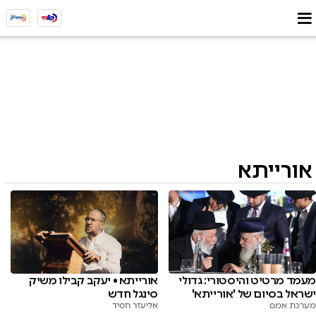
אורייתא
מעמד מרטיט והיסטורי: גדולי
אורייתא • יעקב קבילו משיק
ישראל בסיום של 'אורייתא'
סינגל חדש
מערכת אמס
אליעזר חסיד