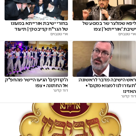
בחורי ישיבת אורייתא במעונו
ליפא שמלצר שר במסע של
של הגר"ח קנייבסקי | תיעוד
ישיבת 'אורייתא' | צפו
ארי טננבוים
ארי טננבוים
ראש הישיבה מדבר לראשונה:
ה'קוזקים' הגיעו היישר מהחפ"ק
'תעזרו לנו למצוא מקום' •
אל החתונה • צפו
האזינו
דוד קליגר
דוד קליגר