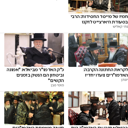
חמיו של מייסד החסידות: הרבי
בסעודת היארצייט לזקנו
נתי קאליש
לקראת החתונה הקרבה:
כ"ק האדמו"ר מביאלא: "אמונה
האדמו"רים נועדו יחדיו
וביטחון הם הנשק בזמנים
יונתן
הקשים"
מוטי סבן
בביאלא חנכו עם האדמו"ר בית
תיעוד משמחת האדמו"רים