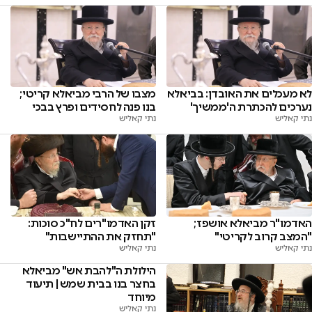
לא מעכלים את האובדן: בביאלא
מצבו של הרבי מביאלא קריטי;
נערכים להכתרת ה'ממשיך'
בנו פנה לחסידים ופרץ בבכי
נתי קאליש
נתי קאליש
האדמו"ר מביאלא אושפז;
זקן האדמו"רים לח"כ סוכות:
"המצב קרוב לקריטי"
"תחזק את ההתיישבות"
נתי קאליש
נתי קאליש
הילולת ה"להבת אש" מביאלא
בחצר בנו בבית שמש | תיעוד
מיוחד
נתי קאליש