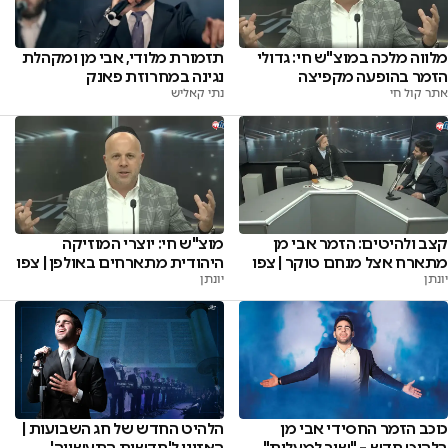
מלווה מלכה במוצ"ש חי: גדולי
תזמורת מלודי, אבי מן ומקהלת
הזמר בהופעה מקפיצה
נגינה במחרוזת פאנק
אתר קול חי
נתי קאליש
קצב ולהיטים: הזמר אבי מן
מוצ"ש חי: יוצרי המוזיקה
מתארח אצל מנחם טוקר | צפו
היהודית מתארחים באולפן | צפו
יונתן
יונתן
כוכב הזמר החסידי אבי מן
הלהיט החדש של חג השבועות |
בלהיט חדש – "שיר למעלות"
האזינו ל'חדשות התעשייה'