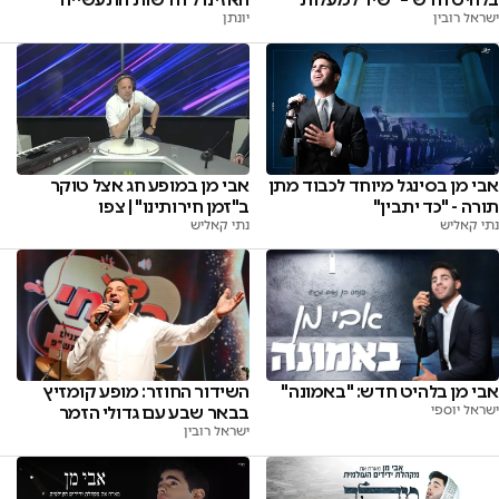
ישראל רובין
יונתן
אבי מן בסינגל מיוחד לכבוד מתן
אבי מן במופע חג אצל טוקר
תורה - "כד יתבין"
ב"זמן חירותינו" | צפו
נתי קאליש
נתי קאליש
השידור החוזר: מופע קומזיץ
אבי מן בלהיט חדש: "באמונה"
בבאר שבע עם גדולי הזמר
ישראל יוספי
ישראל רובין