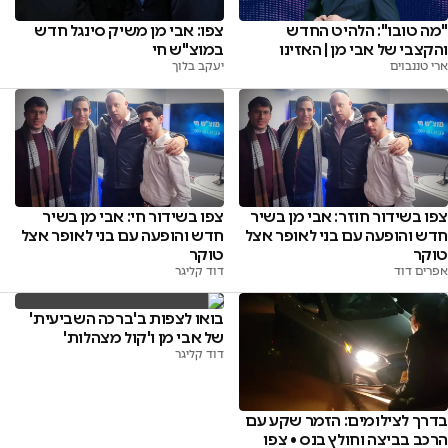
"מה טובו": הלהיט החדש
צפו: אבי מן משיק סינגל חדש
והקצבי של אבי מן | האזינו
במוצ"ש חי
ארי טננבוים
יעקב בלוך
צפו בשידור חוזר: אבי מן בשיר
צפו בשידור חי: אבי מן בשיר
חדש והופעה עם בני לאופר אצל
חדש והופעה עם בני לאופר אצל
טוקר
טוקר
אפרים דוד
דוד קליגר
בואו לצפות ב'ברכה השביעית'
של אבי מן ו'קול מצהלות'
דוד קליגר
בדרך לצילומים: הזמר שקע עם
הרכב בביצה וחולץ בנס • צפו