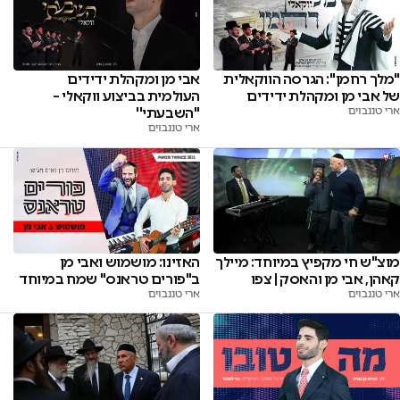
"מלך רחמן": הגרסה הווקאלית
אבי מן ומקהלת ידידים
של אבי מן ומקהלת ידידים
העולמית בביצוע ווקאלי –
ארי טננבוים
''השבעתי''
ארי טננבוים
מוצ"ש חי מקפיץ במיוחד: מיילך
האזינו: מושמוש ואבי מן
קאהן, אבי מן והאסק | צפו
ב"פורים טראנס" שמח במיוחד
ארי טננבוים
ארי טננבוים