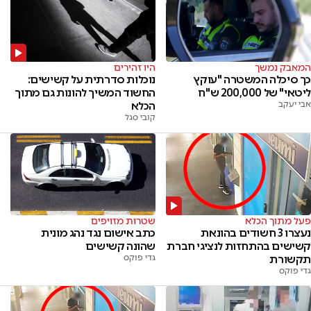
המאבק נמשך
היו זהירים
כך סיכלה המשטרה "עוקץ
נוכלות סדרתית על קשישים:
ליטאי" של 200,000 ש"ח
החשוד המשיך להונות גם מתוך
אבי יעקב
הכלא
קובי סגל
פעל מתוך הכלא
שטרות מזויפים
נעצרו 3 חשודים בהונאת
כתב אישום נגד נהג מונית
קשישים בהתחזות לנציגי חברת
שהונה קשישים
תקשורת
גדי פוקס
גדי פוקס