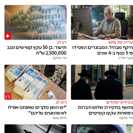
עלייה של 43%
רע לב
היקף מבהיל: המבוגרים הפסידו
תיעוד: בן 50 עקץ קשישים וגנב
פי 5 כסף ב-4 שנים
2,500,000 ש"ח
קובי אליה
גדי פוקס
במיליוני שקלים
רוע לב
נחשף בחקירה: שלוש חברות
"יש המון מקרים שאנחנו אפילו
רפואיות עקצו קשישים
לא שומעים עליהם"
גדי פוקס
חיים שער