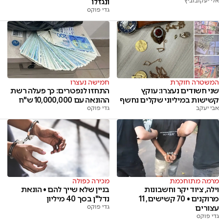
אלי יעקובוביץ
ונגזלו
גדי פוקס
חמישה נעצרו
המשטרה חוקרת
התחזו לנפטרים: כך פעלה רשת
שני חשודים נעצרו: עוקץ
ההונאה עם 10,000,000 ש"ח
קשישות במיליוני שקלים נחשף
גדי פוקס
אבי יעקב
מרמה מתוחכמת
מכירה כפולה
וילה, ציוד יקר וחשבונות
בניין שלא שייך להם • הונאת
מרוקנים • 70 קשישים, 11
נדל"ן בסך 40 מיליון
עצורים
גדי פוקס
גדי פוקס