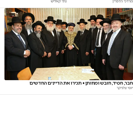
מרדכי הלפרין
נתי קאליש
חבר, חסיד, חובש ומחותן • תכירו את הדיינים החדשים
יוסי צלניקר