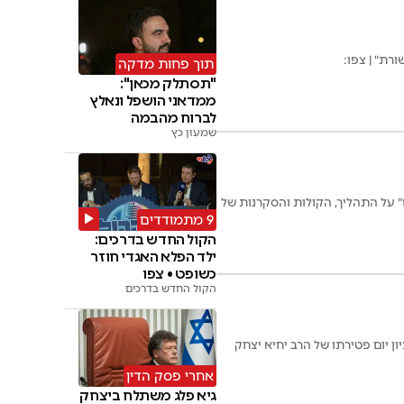
רת" | צפו:
תוך פחות מדקה
"תסתלק מכאן":
ממדאני הושפל ונאלץ
לברוח מהבמה
שמעון כץ
 על התהליך, הקולות והסקרנות של
9 מתמודדים
הקול החדש בדרכים:
ילד הפלא האגדי חוזר
כשופט • צפו
הקול החדש בדרכים
ן יום פטירתו של הרב יחיא יצחק
אחרי פסק הדין
גיא פלג משתלח ביצחק