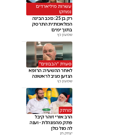
עשרות מיליארדים
נמחקו
רק בן 25: כוכב הבינה
המלאכותית התרסק
בתוך ימים
שמעון כץ
סערת "הבבונים"
לאחר ההשעיה: הרופא
הגזען מגיב לראשונה
שמעון כץ
מרתק
הרב אורי זוהר קיבל
פתק מהמנהלת - וענה
לה מול כולן
יצחק חן