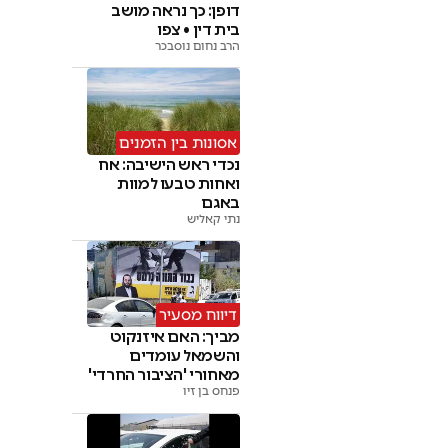
דופן: כך נראה מושב
בית דין • צפו
הרב נחום נוסבכר
אסונות בין הזמנים
נכדי ראש הישיבה: אח
ואחות טבעו למוות
באגם
נתי קאליש
דיווח מסעיר
מביך: האם איזנקוט
והשמאל עומדים
מאחורי 'הציבור החרדי'
פנחס בן זיו