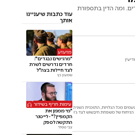
ים. ומה הדין בתספורת
עוד כתבות שיעניינו
אותך
מזעזע
"מרגישים נבגדים":
דיעין
חרדים נדרשים לשרת
לצד חיילות בצה"ל
שמעון כץ
עימות חריף בשידור
עמים מכל הגלויות, התוכנית השניה
"מי מממן את
הניחוח של משפחת חיבשוש לצד ג'ו
הקמפיין?" - לייטנר
התקשה לספק
צבי טסלר
תשובות