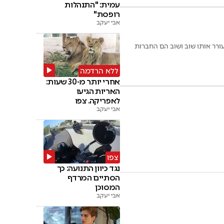
עמית: "התנהלות
רופסת"
אבי יעקב
ורר אותו שוב ושוב הם החברות
ללא הרדמה
אחרי יותר מ-30 שעות:
האריות הגיעו
לאפריקה. צפו
אבי יעקב
צפו
נגד כיוון התנועה: כך
הסתיים המרדף
המסוכן
אבי יעקב