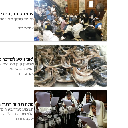
צפו: הקינות, התפי
תיעוד מתוך מניין הת
אפרים דוד
"אני נוסע למדבר ס
שמעון קינן המייצר 
הציבור בישראל
אפרים דוד
פתח תקווה התרגשה: 400 ילדים תימנים עטופים
השבוע נערך בעיר פתח
הלוי שהיה הרה"ר לכל
יעקב גרודקה