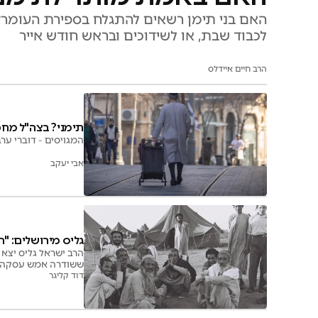
האם בני תימן רשאים להתגלח בספירת העומר? 
לכבוד שבת, או לשידוכים ובראש חודש אייר
הרב חיים איידלס
תימני? בצה"ל מחפ
המגויסים - דוברי ער
אבי יעקב
גליס מירושלים: "ה
הרב ישראל גליס יצא 
ששודרה אמש עסקה בה
עמר ששר שירים תימני
דוד קליגר