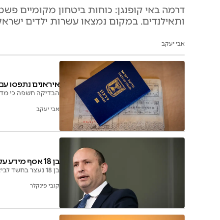
דרמה באי קופנגן: כוחות ביטחון מקומיים פשטו
ותאילנדים. במקום נמצאו עשרות ילדים ישראל
אבי יעקב
איראנים נתפסו עם 
הבדיקה חשפה כי מדוב
אבי יעקב
בן 18 אסף מידע על נפתלי בנט עבור האיראנים
בן 18 נעצר בחשד לביצוע עבירות ביטחוניות לאחר שהוחשד כמי שביצע איסוף מודיעין בעת שבנט אושפז בבית החולים
קובי פינקלר