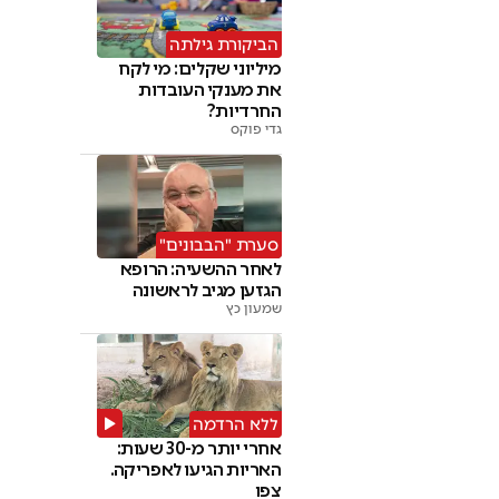
הביקורת גילתה
מיליוני שקלים: מי לקח
את מענקי העובדות
החרדיות?
גדי פוקס
סערת "הבבונים"
לאחר ההשעיה: הרופא
הגזען מגיב לראשונה
שמעון כץ
ללא הרדמה
אחרי יותר מ-30 שעות:
האריות הגיעו לאפריקה.
צפו