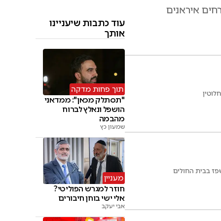
רחים איראנים
עוד כתבות שיעניינו
אותך
תוך פחות מדקה
לוטין
"תסתלק מכאן": ממדאני
הושפל ונאלץ לברוח
מהבמה
שמעון כץ
מעניין
חוזר למגרש הפוליטי?
אלי ישי בוחן חיבורים
אבי יעקב