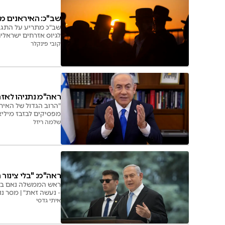
שב"כ: האיראנים מ
שב"כ מתריע על התגבר
לגיוס אזרחים ישראלי
קובי פינקלר
ראה"מ נתניהו לאזר
"הרוב הגדול של האי
מפסיקים לבזבז מיליא
שלמה ריזל
ראה"מ: "בלי צינור 
ראש הממשלה נאם באיר
- נעשה זאת" | מסר נו
צפופי אוכלוסייה"
איתי גדסי