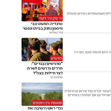
לים משמעותיים | איראן פועלת
ה' נתן וה' לקח
טרגדיה: הפעוט צבי
וויסמן נחנק בביתו ונפטר
נתי קאליש
 להם אכפת מכם, הם היו
מזעזע
"מרגישים נבגדים":
חרדים נדרשים לשרת
לצד חיילות בצה"ל
שמעון כץ
מוד לבדנו מול איראן וגרורותיה
ל ישראל גם אם יסתתרו באזורים
אסונות בין הזמנים
נכדי ראש הישיבה: אח