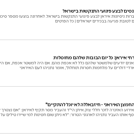
נסים לבצע פיגועי התנקשות בישראל
ות ניסיונות איראן לבצע פיגועי התנקשות בישראל. לאחרונה בוצעו מספר סיכו
ם לטובת פגיעה בבכירים ישראלים | כל הפרטים
חי איראן: כל יום הבובות שלהם מחוסלות
ראנים יודעים שלמשטר שלהם כלל לא אכפת מהם. אם היה למשטר אכפת, אם היה
רדי דולרים על מלחמות חסרות תוחלת", אומר נתניהו לעם האיראני
החמצן האיראני - חיזבאללה לא יוכל להתקיים"
וע האזכרה לזכר חללי צוק איתן הי"ד והעביר מסר תקיף לאיראן: "אם נצטרך לע
סף אותו העביר נתניהו לארגוני הטרור: "לא ניתן שום חסינות למי שיירו טילים ע