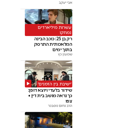
אבי יעקב
עשרות מיליארדים
נמחקו
רק בן 25: כוכב הבינה
המלאכותית התרסק
בתוך ימים
שמעון כץ
'ישיבת בין הזמנים'
שידור בלעדי ויוצא דופן:
כך נראה מושב בית דין •
צפו
הרב נחום נוסבכר