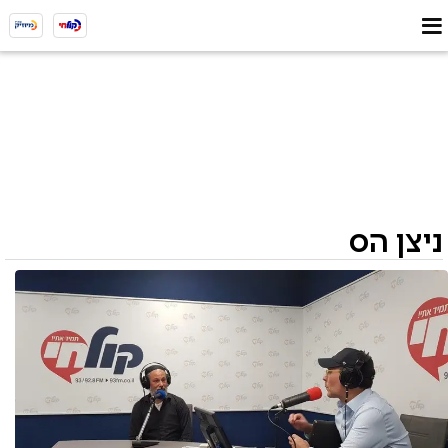
ניצן הס