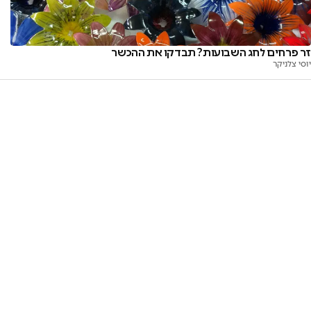
זר פרחים לחג השבועות? תבדקו את ההכשר
יוסי צלניקר