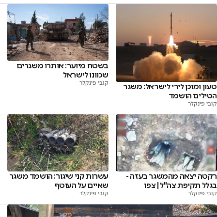
בשטח מיוער: אותרו משגרים
שכוונו לישראל
קובי פינקלר
טעון ומוכן לירי לישראל: משגר
הטילים הושמד
קובי פינקלר
רקטה יצאה מהמשגר בעזה -
עשרות קני שיגור: הושמד משגר
בגלל תקיפת צה"ל | צפו
שאיים על העוטף
קובי פינקלר
קובי פינקלר