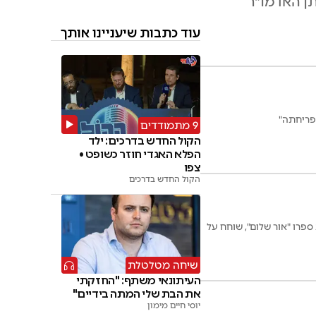
תן האדמו"ר
עוד כתבות שיעניינו אותך
פריחתה"
9 מתמודדים
הקול החדש בדרכים: ילד
הפלא האגדי חוזר כשופט •
צפו
הקול החדש בדרכים
ספרו "אור שלום", שוחח על
שיחה מטלטלת
העיתונאי משתף: "החזקתי
את הבת שלי המתה בידיים"
יוסי חיים מימון