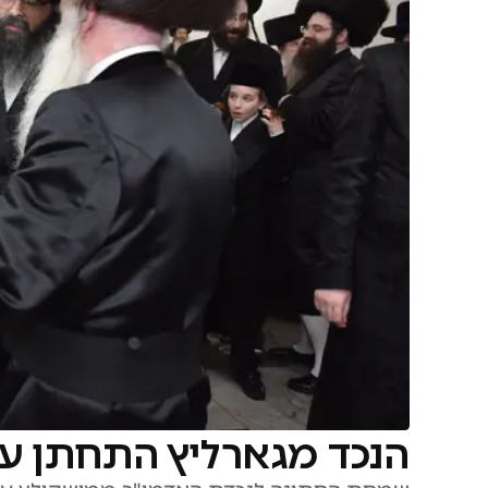
הנכד מגארליץ התחתן עם