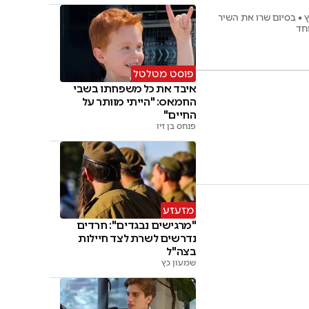
 • בסיום שרו את השיר
חד
פוסט מטלטל
איבד את כל משפחתו בשבי
החמאס: "הייתי מוותר על
החיים"
פנחס בן זיו
מזעזע
"מרגישים נבגדים": חרדים
נדרשים לשרת לצד חיילות
בצה"ל
שמעון כץ