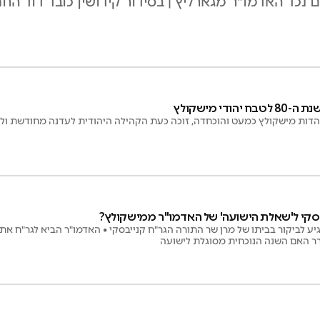
ד האדמו"ר מגארליץ | בסידור קידושין כובד דוד הח
ודי מישקולץ
הדות מישקולץ כמעט והוכחדה, זוכה כעת הקהילה היהודית לעדנה מחודשת ול
בסקי ל'שאלת הישועה' של האדמו"ר ממישקולץ?
 לביקור בביתו של מרן שר התורה הגר"ח קנייבסקי • האדמו"ר הביא לגר"ח את 
רר האם השנה הנוכחית מסוגלת לישועה