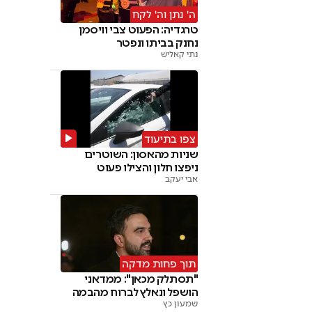
ה' נתן וה' לקח
טרגדיה: הפעוט צבי וויסמן
נחנק בביתו ונפטר
נתי קאליש
צפו בתיעוד
שניות מהאסון: השוטרים
ניפצו חלון והצילו פעוט
אבי יעקב
תוך פחות מדקה
"תסתלק מכאן": ממדאני
הושפל ונאלץ לברוח מהבמה
שמעון כץ