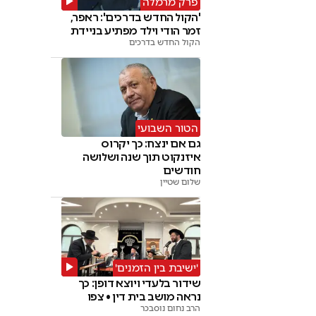
פרק מרמלה
'הקול החדש בדרכים': ראפר,
זמר הודי וילד מפתיע בניידת
הקול החדש בדרכים
הטור השבועי
גם אם ינצח: כך יקרוס
איזנקוט תוך שנה ושלושה
חודשים
שלום שטיין
'ישיבת בין הזמנים'
שידור בלעדי ויוצא דופן: כך
נראה מושב בית דין • צפו
הרב נחום נוסבכר