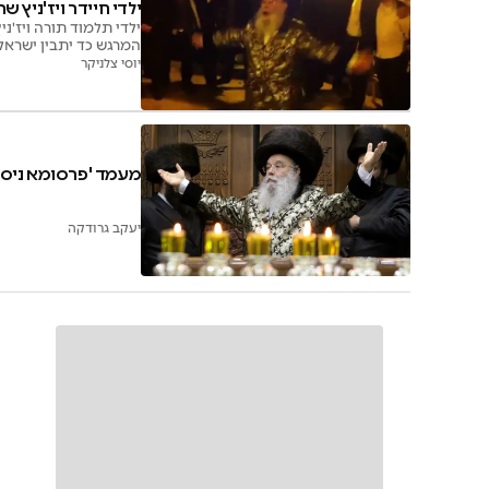
ילדי חיידר ויז'ניץ 
ילדי תלמוד תורה ויז'נ
המרגש כד יתבין ישראל
יוסי צלניקר
מעמד 'פרסומא ניסא
יעקב גרודקה