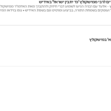
שרים לרבי ממישקולץ 'כד יתבין ישראל' באידיש
יץ - אלעד עם רבניה הגיעו לשמוע דברי חיזוק ולהתברך מאת האדמו"ר ממישקולץ
 ועוסקים בשמחת התורה, בביצוע ומרטיט וגם בשפת האידיש • צפו בוידאו המיו
' במישקולץ