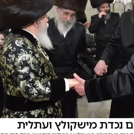
 נכדת מישקולץ ועתלית