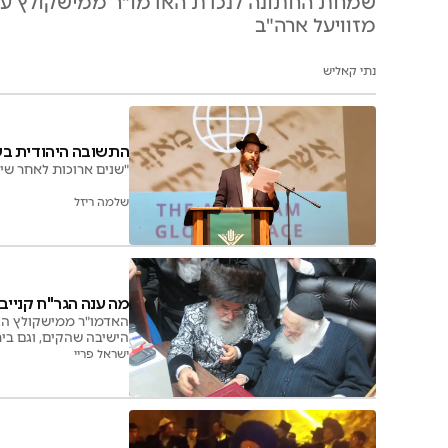
שמחת החתונה לנכדת האדמו"ר ממישקולץ עם נכ
מזוויעל ארה"ב
נתי קאליש
התשובה היהודית בשנת ה-80 לטבח יה
"שנים ארוכות לאחר שי
שלמה ריזל
מה ענה הגר"ח קניי
האדמו"ר ממישקולץ הגיע
הישיבה שהקים, וגם בי
ישראל פריי