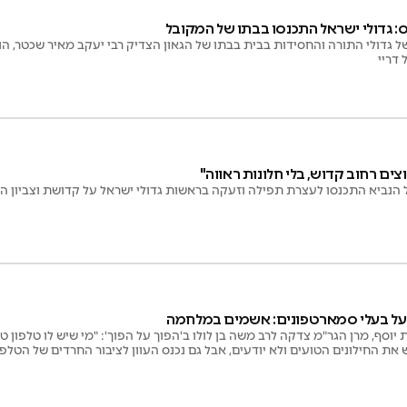
: גדולי ישראל התכנסו בבתו של המקובל
 גדולי התורה והחסידות בבית בבתו של הגאון הצדיק רבי יעקב מאיר שכטר, הו
 דריי
ים רחוב קדוש, בלי חלונות ראווה"
הנביא התכנסו לעצרת תפילה וזעקה בראשות גדולי ישראל על קדושת וצביון הר
על בעלי סמארטפונים: אשמים במלחמה
ורת יוסף, מרן הגר"מ צדקה לרב משה בן לולו ב'הפוך על הפוך': "מי שיש לו טלפו
ש את החילונים הטועים ולא יודעים, אבל גם נכנס העוון לציבור החרדים של הטלפ
חרי עיניכם"