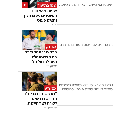
שה מרבני הישיבה לאורך שנות קיומה
צפו בתיעוד
שניות מהאסון:
השוטרים ניפצו חלון
והצילו פעוט
אבי יעקב
ת החולים עם זיהום חמור בדם | הרב
מרתק
הרב אורי זוהר קיבל
פתק מהמנהלת -
וענה לה מול כולן
יצחק חן
ם לרגל היארצייט ונשא תפילה להצלחת
מזעזע
מייסד ומנהל ישיבת פורת יוסף שיום
"מרגישים נבגדים":
חרדים נדרשים
לשרת לצד חיילות
בצה"ל
שמעון כץ