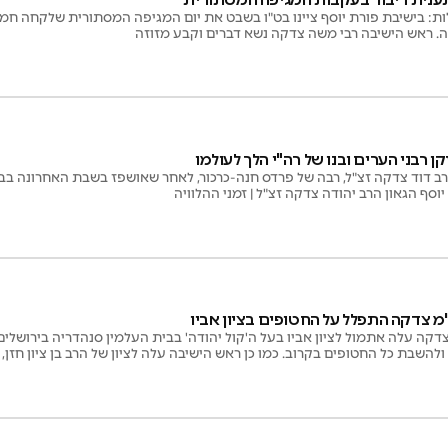
ות: בישיבת פורת יוסף ציינו בט"ו בשבט את יום המגיפה המסתורית שלקחה חמי
ה צדקה נשא דברים וקבע מזוזה
קן רבני הערים ובנו של רה"י הלך לעולמו
רב דוד צדקה זצ"ל, רבה של פרדס חנה-כרכור, לאחר שאושפז בשבת האחרונה בבי
יוסף הגאון הרב יהודה צדקה זצ"ל | זמני ההלוויה
 צדקה התפלל על החטופים בציון אביו
צדקה עלה אתמול לציון אביו בעל ה'קול יהודה' בבית העלמין סנהדריה בירושלי
ולהשבת כל החטופים בקרוב. כמו כן ראש הישיבה עלה לציון של הרב בן ציון חזן, 
לום: ידידיה. מ.