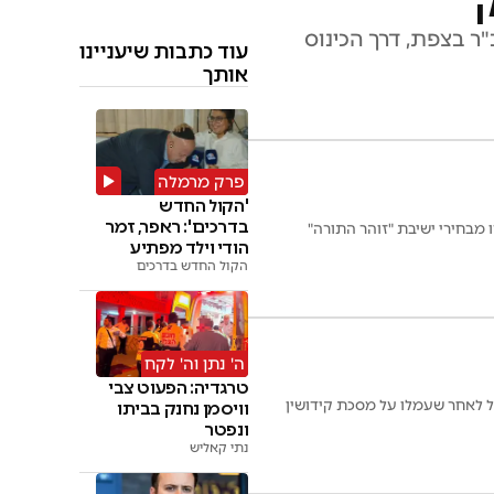
 בצפת, דרך הכינוס
עוד כתבות שיעניינו
אותך
פרק מרמלה
'הקול החדש
בדרכים': ראפר, זמר
 מבחירי ישיבת "זוהר התורה"
הודי וילד מפתיע
בניידת
הקול החדש בדרכים
ה' נתן וה' לקח
טרגדיה: הפעוט צבי
אל לאחר שעמלו על מסכת קידושין
וויסמן נחנק בביתו
ונפטר
נתי קאליש