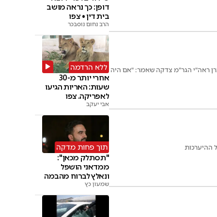
דופן: כך נראה מושב
בית דין • צפו
הרב נחום נוסבכר
ללא הרדמה
ן ראה"י הגר"מ צדקה שאמר: "אם היה
אחרי יותר מ-30
שעות: האריות הגיעו
לאפריקה. צפו
אבי יעקב
תוך פחות מדקה
ל ההיערכות
"תסתלק מכאן":
ממדאני הושפל
ונאלץ לברוח מהבמה
שמעון כץ