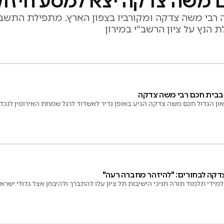
ם משה צדקה יצא למסע חיזוק
רבי משה צדקה ומקורביו בצפון הארץ. מתפילת התשב"ר
ת הנץ על ציון הרשב"י במירון
 בבית חכם רבי משה צדקה
ון הגדול חכם משה צדקה הגיע באופן נדיר לאשדוד לרגל שמחת האירוסין לנכדו
דקה לבחורים: "להיזהר מחברה רעה"
ידי תלמוד תורה חניכי הישיבות תל ציון עלו להתברך ולהיבחן אצל גדולי ישר