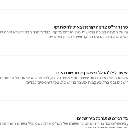
 מרן הגר"מ צדקה קורא לצאת ולהשתתף
 על הפגנה בבירה בראשות מרן הגר"מ צדקה: בבוקר הרב הבהיר שלא הורה לה
 עושה סדר, הכעס בבוקר ושינוי הכיוון בצהריים
אישון ליל: 'הפלג' מצטרף למחאות היום
שטרה הצבאית, בחור ישיבה נוסף נעצר הלילה, למרות שהגיש את כל הדיווחים
ושלים ובני ברק בעקבות מעצר בני ישיבה. צפי לעומסים כבדים
גד הגיוס שנערכה בירושלים
ירושלים נגד גזירת הגיוס בראשותו של הגר"מ צדקה שמוביל בשנים האחרונות ל
 גיוס חרדים לצבא | צפו