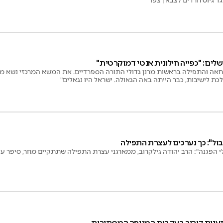
לים: "כפייה חילונית אנטי דמוקרטית"
ה והתפילה בראשות מרנן גדולי התורה הספרדיים. את המשא המרכזי נשא מר
כת לישיבות, כבר הייתה באה הגאולה. ישראל היו נגאלים"
בול": כך נערכים לעצרת התפילה
לי הפגנה": הרב יהודה גילקרוב, ממארגני עצרת התפילה שתתקיים מחר, סיפר ע
תענית דיבור בעקבות המגיפה המסתורית