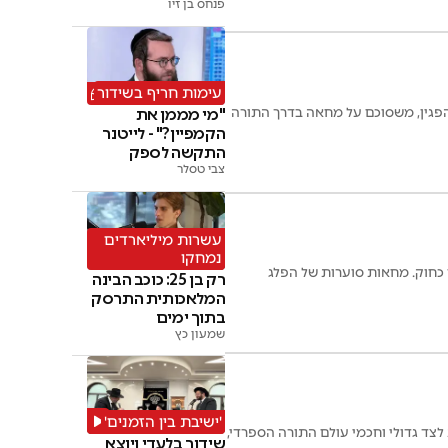
פנחס בן זיו
מוותר על החיים"
עימות חריף בשידור
פגין, משסוכם על מחאה בדרך התורה
"מי מממן את
הקמפיין?" - לייטנר
התקשה לספק
צבי טסלר
תשובות
עשרות מיליארדים
נמחקו
 כחוק. מחאות סוערות של הפלג
רק בן 25: כוכב הבינה
המלאכותית התרסק
בתוך ימים
שמעון כץ
'ישיבת בין הזמנים'
צד גדולי וחכמי עולם התורה הספרדי,
שידור בלעדי ויוצא