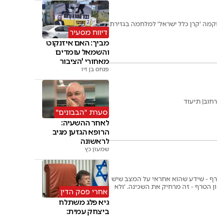
קמה 'קרן כלל ישראל' למלחמה בגזירת
דיווח מסעיר
מביך: האם איזנקוט
והשמאל עומדים
מאחורי 'הציבור
החרדי'
פנחס בן זיו
חוב| תיעוד
סערת "הבבונים"
לאחר ההשעיה:
הרופא הגזען מגיב
לראשונה
שמעון כץ
ן טרף - שידע שהוא אחראי על המצב שיש
ון הטרף - זה מרחיק את השכינה. 'ולא
אחרי פסק הדין
גיא פלג משתלח
ביצחק עמית: