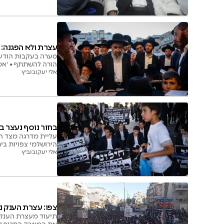
עצרת ולא הפגנה:
סערה בעקבות הודעה
הורה להשתתף • 'אמס'
אלי יעקובוביץ
בחור נוסף נעצר ב
עליית מדרגה מצד המ
הירושלמי צפויות ביר
אלי יעקובוביץ
צפו: עצרת הענק נ
תיעוד מעצרת הענק ב
את המאבק החריף נגד