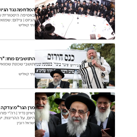
המלחמה נגד הגיוס
באסיפה היסטורית של
הגיוס | צילום: שמואל
נתי קאליש
התושבים מחו: "רוצ
תושבי שכונת שמואל 
נתי קאליש
מרן הגר"מ צדקה 
ראיון נדיר | רה"י פ
היום, על ההריגות. י
תתורו אחרי לבבכם וא
ישראל רובין