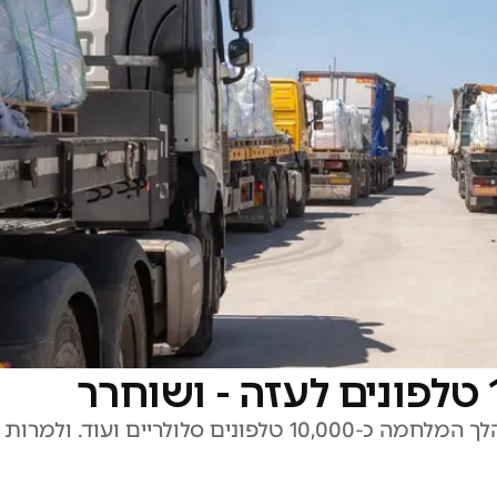
תושב עזה ששהה ביו"ש שלא כחוק הבריח במהלך המלחמה כ-10,000 טלפונים סלולריים ועוד.