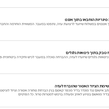
סיגריות הוחבאו בתוך אננס
ך אננסים במשלוח שיועד לרצועת עזה, נתפסו במעבר. המשאית הוחרמה והחבר
 טבק בתוך כיסאות גלגלים
יסאות גלגלים שיועדו לעזה; ההברחה סוכלה במעבר לכיש וחקירה ביטחונית‑פל
ב אישום נגד מונדר בדיר מכפר קאסם בגין הברחת סחורה אסורה וציוד לוגיסטי
יר מואשם בסיוע לאויב ופעולה ברכוש למטרות טרור. כל הפרטים