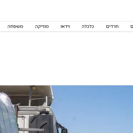
ם
חרדים
כלכלה
וידאו
מוזיקה
משפחה