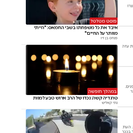
פוסט מטלטל
איבד את כל משפחתו בשבי החמאס: "הייתי
מוותר על החיים"
פנחס בן זיו
ת עזה
ה שהוסתרה במיניבוס שהיה בדרכו לעזה ובתוכה 10 רחפנים.
במהלך חופשה
ר
טרגדיה קשה: נכדו של הרב ארוש טבע למוות
נתי קאליש
. העת
וד בככר