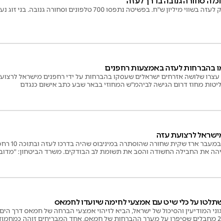
 ש"ח. בפשיטה נתפסו 700 טלפונים וסחורה גנובה. בני זוג נעצרו
 בהברחות לעזה באמצעות רחפנים
עצרו שלושה אזרחים ישראלים שעסקו בהברחות על ידי רחפנים מישראל לרצוע
טות מחוז דרום הגישה לביהמ"ש המחוזי בבאר שבע כתב אישום כנגדם
ישראל לרצועת עזה
הבודקים הביטחוניים תפסו במעבר ארז שקית שחור
הה את החבילה החשודה והסב את תשומת לב הבודקים. משרד הביטחון: "מדוב
עין לגורמי טרור"
השתלטו על כלי שיט עם אמצעי לחימה שיועדו לחמאס
וני המודיעין והסיכול של ישראל, הביא לזיהוי אמצעי הברחה של חמאס דרך הים
השתלטות הלוחמים נתפסו 2 מחבלים שסיפרו על מערך ההברחות של חמאס. אחד המבריחים זוהה כמחמ