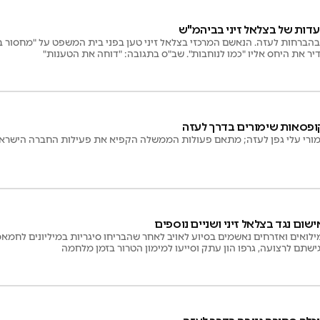
 העדות של בצלאל זיני בביהמ"ש
רחות לעזה. הנאשם המרכזי בצלאל זיני טען בפני בית המשפט על "מחסור בא
דיר את היחס אליו "כמו לנוחבות". שב"ס בתגובה: "דוחה את הטענות"
ופסאות שימורים בדרך לעזה
מורי עלי גפן לעזה; מתאם פעולות הממשלה הקפיא את פעילות החברה הישרא
ום נגד בצלאל זיני ושניים נוספים
ילואים ואזרחים נאשמים בסיוע לאויב לאחר שהבריחו סיגריות במיליונים לחמאס
ישתם לרצועה, גרפו הון עתק וסייעו למימון הטרור בזמן מלחמה