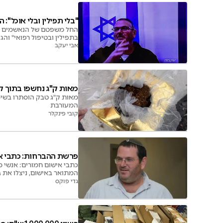
"בלי תפילין ובלי אוכל":
החל משפטם של הנאשמים בהב
בתפילין ובטיפול רפואי" והג
אבי יעקב
מאות ק"ג נחשפו בתוך ק
מאות ק"ג טבק הוסתרו בשי
המעורבת
קובי פינקלר
פרשת ההברחות: כתבי איש
כתבי אישום חמורים: אנשי מ
המתואר באישום, ניצלו את ג
גדי פוקס