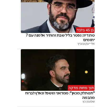
בן 45 בלבד
טרגדיה: נפטר בליל שבת והותיר אלמנה עם 7
יתומים
אלי יעקובוביץ
תוך פחות מדקה
"תסתלק מכאן": ממדאני הושפל ונאלץ לברוח
מהבמה
שמעון כץ