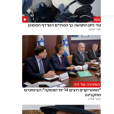
צפו
נגד כיוון התנועה: כך הסתיים המרדף המסוכן
אבי יעקב
האזהרה של זיני
"האמריקנים רוצים 14 ימי הפסקה": הציטוטים
מהקבינט
קובי אליה