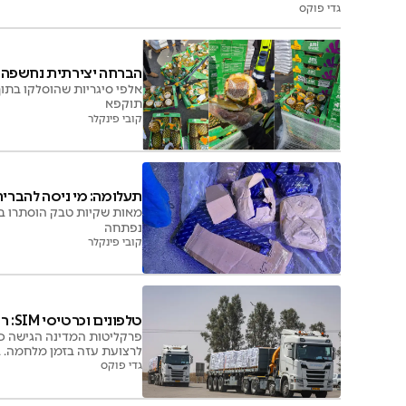
גדי פוקס
הברחה יצירתית נחשפה: 
אלפי סיגריות שהוסלקו בתו
תוקפא
קובי פינקלר
תעלומה: מי ניסה להבריח
מאות שקיות טבק הוסתרו בכ
נפתחה
קובי פינקלר
טלפונים וכרטיסי SIM: רשימת הציוד האסור שהוברח לעזה
פרקליטות המדינה הגישה כת
לרצועת עזה בזמן מלחמה. בד
גדי פוקס