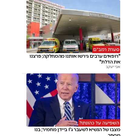
סערת רמב"ם
"רופאים ערבים גירשו אותנו מהמחלקה; פרצנו
את הדלת"
אבי יעקב
השפיעה על כהונתו?
מצבו של הנשיא לשעבר ג'ו ביידן מחמיר; בנו
מספר