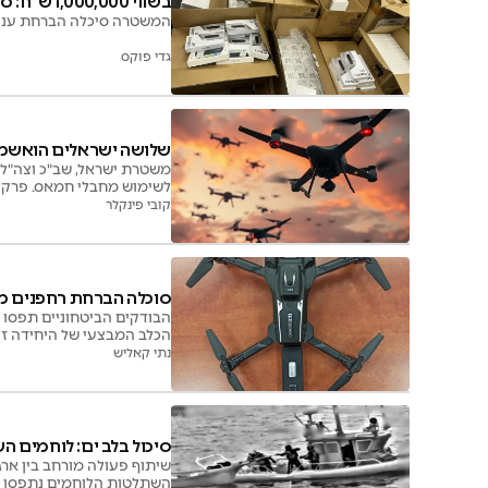
בשווי 1,000,000 ש"ח: סוכלה סחורה גנובה בדרך לעזה
המשטרה סיכלה הברחת ענק לעזה בשווי מיליון
גדי פוקס
שלושה ישראלים הואשמו
משטרת ישראל, שב"כ וצה"ל 
לשימוש מחבלי חמאס. פרקלי
קובי פינקלר
סוכלה הברחת רחפנים מ
הכלב המבצעי של היחידה זי
ברחפנים למטרות איסוף מודי
נתי קאליש
סיכול בלב ים: לוחמים 
שיתוף פעולה מורחב בין ארג