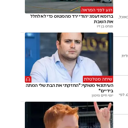
רגע לפני המראה
ברומא זעמו: יהודי ירד מהמטוס כדי לא לחלל
וכל,
את השבת
פנחס בן זיו
לית
שיחה מטלטלת
העיתונאי משתף: "החזקתי את הבת שלי המתה
בידיים"
. לפי
יוסי חיים מימון