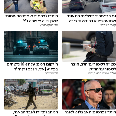
נס בכניסה לירושלים: התאונה
הותרו לפרסום שמות הפעוטות:
שמנעה פיגוע דריסה ודקירה
אהרן וליה ציפורה ז"ל
קובי פינקלר
אלי יעקובוביץ
מצווה לשמור על הלב, חובה
ה' יקום דמם: עלה ל-16 נרצחים
לשמור על החוק
בפיגוע | אלי, אלכס ודן הי"ד
עו"ד שירה הרשקוביץ
יוני שניידר
הותר לפרסום: יואב גלנט לא גר
המחבלים ירו לעבר הבאגר,