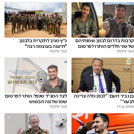
קרבות בדרום לבנון: שמותיהם
כ״ץ מגיב לתקרית בלבנון:
של שני חללים הותרו לפרסום
"תיענה בעוצמה רבה"
קובי פינקלר
קובי פינקלר
בן גביר זועם: “לבנון כולה צריכה
לצד המג״ד שנפל: הותר לפרסום
לבעור”
שמו של נוה חבשוש
פנחס בן זיו
קובי פינקלר