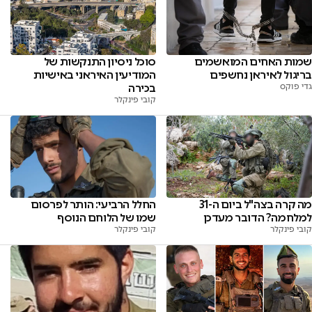
שמות האחים המואשמים
סוכל ניסיון התנקשות של
בריגול לאיראן נחשפים
המודיעין האיראני באישיות
גדי פוקס
בכירה
קובי פינקלר
מה קרה בצה"ל ביום ה-31
החלל הרביעי: הותר לפרסום
למלחמה? הדובר מעדכן
שמו של הלוחם הנוסף
קובי פינקלר
קובי פינקלר