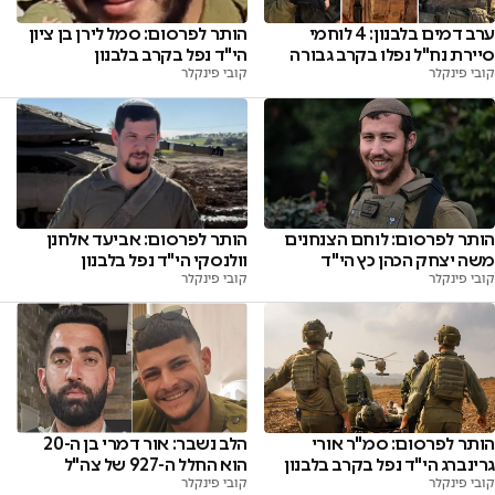
ערב דמים בלבנון: 4 לוחמי
הותר לפרסום: סמל לירן בן ציון
סיירת נח"ל נפלו בקרב גבורה
הי"ד נפל בקרב בלבנון
קובי פינקלר
קובי פינקלר
הותר לפרסום: לוחם הצנחנים
הותר לפרסום: אביעד אלחנן
משה יצחק הכהן כץ הי"ד
וולנסקי הי"ד נפל בלבנון
קובי פינקלר
קובי פינקלר
הותר לפרסום: סמ"ר אורי
הלב נשבר: אור דמרי בן ה-20
גרינברג הי"ד נפל בקרב בלבנון
הוא החלל ה-927 של צה"ל
קובי פינקלר
קובי פינקלר