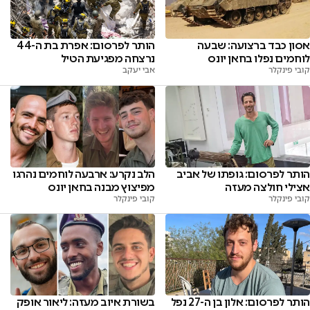
אסון כבד ברצועה: שבעה
הותר לפרסום: אפרת בת ה-44
לוחמים נפלו בחאן יונס
נרצחה מפגיעת הטיל
קובי פינקלר
אבי יעקב
הותר לפרסום: גופתו של אביב
הלב נקרע: ארבעה לוחמים נהרגו
אצילי חולצה מעזה
מפיצוץ מבנה בחאן יונס
קובי פינקלר
קובי פינקלר
הותר לפרסום: אלון בן ה-27 נפל
בשורת איוב מעזה: ליאור אופק