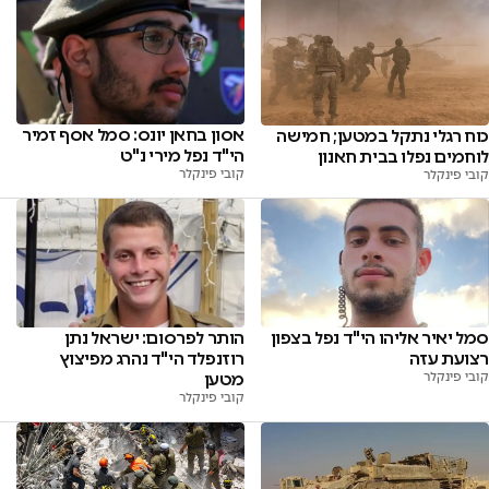
אסון בחאן יונס: סמל אסף זמיר
כוח רגלי נתקל במטען; חמישה
הי"ד נפל מירי נ"ט
לוחמים נפלו בבית חאנון
קובי פינקלר
קובי פינקלר
סמל יאיר אליהו הי"ד נפל בצפון
הותר לפרסום: ישראל נתן
רצועת עזה
רוזנפלד הי"ד נהרג מפיצוץ
קובי פינקלר
מטען
קובי פינקלר