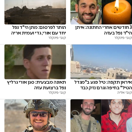
3 חודשים אחרי החתונה: איתן
הותר לפרסום: מתן הי"ד נפל
הי"ד נפל בעזה
יחד עם אורי, גדי ועמית אריה
קובי פינקלר
קובי פינקלר
איראן תקפה: טיל פגע ב"מגדל
תאונה מבצעית: סגן אורי גרליץ
הטיל" בחיפה וגרם נזק כבד
נפל ברצועת עזה
קובי אליה
קובי פינקלר