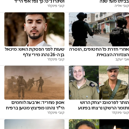
בביתו מעל שנה
ושיגרו נ"ט: כך נפל אפי הי"ד
קובי אליה
קובי פינקלר
אחרי חזרת כל החטופים, הוסרה
שעות לפני הפסקת האש: מיכאל
הצנזורה הצבאית
בן ה-26 נהרג מירי צלף
אבי יעקב
קובי פינקלר
הותר לפרסום: יצחק הרוש
אסון מחריד: ארבעה לוחמים
ותומר הרשקו נרצחו בפיגוע
הי"ד נהרגו מפיצוץ מטען ברפיח
קובי פינקלר
קובי פינקלר