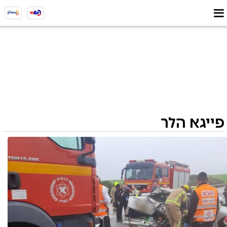
פייגא הלר