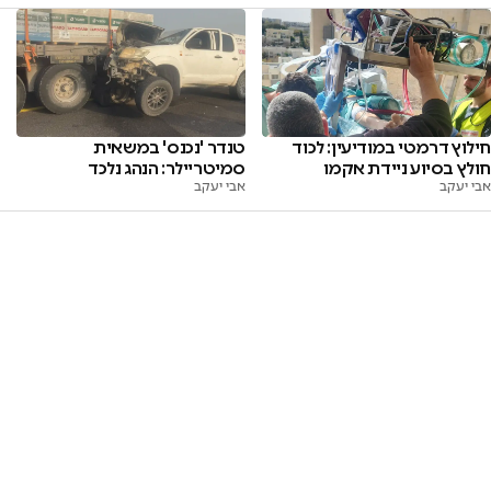
חילוץ דרמטי במודיעין: לכוד
טנדר 'נכנס' במשאית
חולץ בסיוע ניידת אקמו
סמיטריילר: הנהג נלכד
אבי יעקב
אבי יעקב