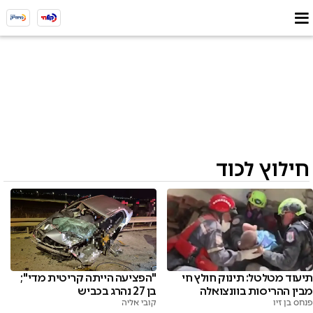
חילוץ לכוד
תיעוד מטלטל: תינוק חולץ חי
"הפציעה הייתה קריטית מדי";
מבין ההריסות בוונצואלה
בן 27 נהרג בכביש
פנחס בן זיו
קובי אליה