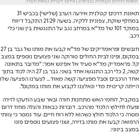
תאונת הדרכים הקטלנית בכביש 31 | צילום: דוברות כבאות והצלה
תאונת דרכים קטלנית אירעה הערב (שלישי) בכביש 31
במחלף שוקת, צפונית ללקיה. בשעה 21:29 התקבל דיווח
במוקד 101 של מד"א במרחב נגב על התנגשות בין שני כלי
רכב.
חובשים ופראמדיקים של מד"א קבעו את מותו של גבר בן 27
במקום, ופינו לבית החולים סורוקה שני פצועים נוספים במצב
קל. פראמדיק מד"א סעיד אל אפינש אמר: "מדובר בתאונה
קשה, 2 כלי רכב התנגשו אחד בשני. גבר בן 27 היה לכוד בתוך
אחד הרכבים וסבל מפציעה קשה מאוד… לצערנו הפציעה שלו
הייתה קריטית מדי ונאלצנו לקבוע את מותו במקום".
במקביל, לוחמי האש מתחנות חורה ובאר שבע הוזעקו לזירה
ופעלו לחילוץ הלכוד מהרכב. דוברות כבאות והצלה מחוז דרום
מסרה כי הלכוד חולץ כשהוא ללא רוח חיים. עוד נמסר כי צוותי
הרפואה קבעו את מותו בזירה, ושני פצועים נוספים פונו
במצב בינוני.