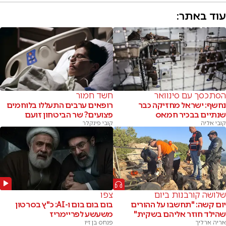
עוד באתר:
הסתכסך עם סינוואר
חשד חמור
נחשף: ישראל מחזיקה כבר
רופאים ערבים התעללו בלוחמים
שנתיים בבכיר חמאס
פצועים? שר הביטחון זועם
קובי אליה
קובי פינקלר
שלושה קורבנות ביום
צפו
יום קשה: "תחשבו על ההורים
בום בום בום ו-AI: כ"ץ בסרטון
שהילד חוזר אליהם בשקית"
משעשע לפריימריז
אריה ארליך
פנחס בן זיו