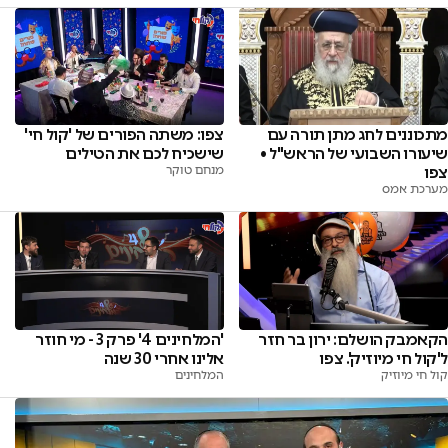
מתכוננים לחג מתן תורה עם
צפו: משתה הפורים של 'קול חי'
שיעורו השבועי של הראש"ל •
שישכיח לכם את הטילים
צפו
מנחם טוקר
מערכת אמס
הקאמבק הושלם: ירון בר חזר
'המלחינים 4' פרק 3 - מי חוזר
ל'קול חי מיוזיק'. צפו
אלינו אחרי 30 שנה
קול חי מיוזיק
המלחינים