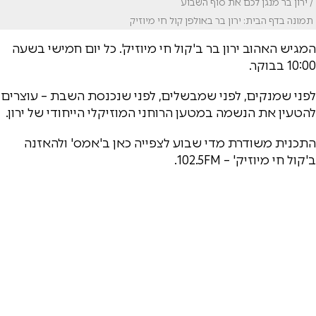
/ ירון בר מנגן לכם את סוף השבוע
תמונה בדף הבית: ירון בר באולפן קול חי מיוזיק
המגיש האהוב ירון בר ב'קול חי מיוזיק'. כל יום חמישי בשעה
10:00 בבוקר.
לפני שמנקים, לפני שמבשלים, לפני שנכנסת השבת – עוצרים
להטעין את הנשמה במטען הרוחני המוזיקלי הייחודי של ירון.
התכנית משודרת מדי שבוע לצפייה כאן ב'אמס' ולהאזנה
ב'קול חי מיוזיק' – 102.5FM.