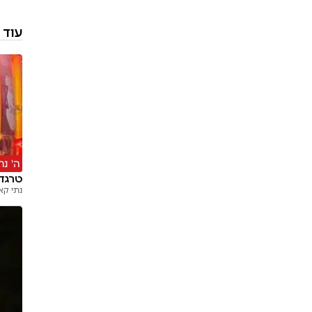
עוד 
ה' נת
טרגדי
נתי קא