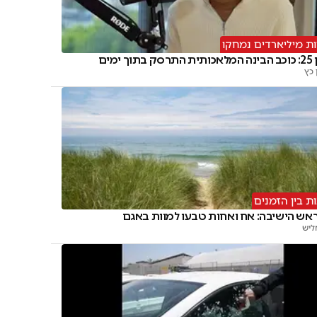
ת מיליארדים נמחקו
וך ימים
כץ
ת בין הזמנים
ראש הישיבה: אח ואחות טבעו למוות באגם
ליש