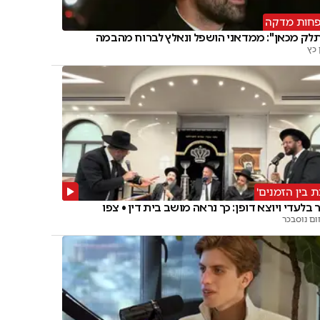
פחות מדקה
ק מכאן": ממדאני הושפל ונאלץ לברוח מהבמה
כץ
ת בין הזמנים'
 בלעדי ויוצא דופן: כך נראה מושב בית דין • צפו
ום נוסבכר