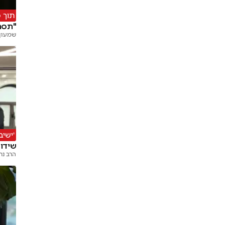
תוך 
"תסתל
שמעון 
'ישיב
שידור
הרב נח