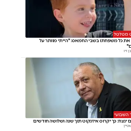
 מטלטל
את כל משפחתו בשבי החמאס: "הייתי מוותר על
"
 זיו
 השבועי
 ינצח: כך יקרוס איזנקוט תוך שנה ושלושה חודשים
טיין