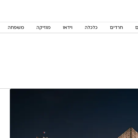
ם
חרדים
כלכלה
וידאו
מוזיקה
משפחה