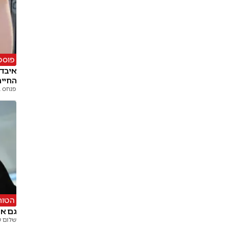
פוסט
איבד 
החיים
פנחס בן
הטור
גם אם
שלום ש