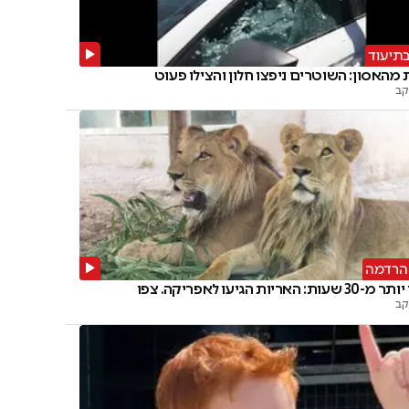
בתיעוד
 מהאסון: השוטרים ניפצו חלון והצילו פעוט
קב
הרדמה
ת: האריות הגיעו לאפריקה. צפו
קב