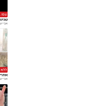
צפו 
שניות
אבי יע
ללא 
אחרי יותר מ-30 שעו
אבי יע