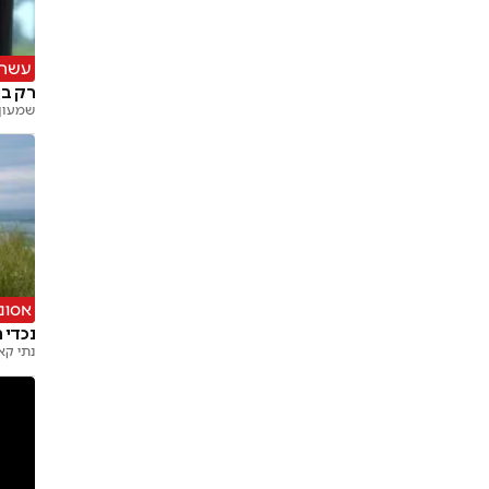
עשרו
רק בן 25: כוכב הבינה המלאכותית התרסק בת
שמעון 
אסונו
נכדי 
נתי קא