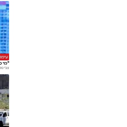
עימו
"מי מ
צבי טס