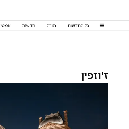
כל החדשות
תורה
חדשות
אמסי
ז'וזפין