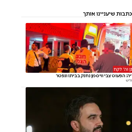
כתבות שיעניינו אותך
ן וה' לקח
ה: הפעוט צבי וויסמן נחנק בביתו ונפטר
ליש