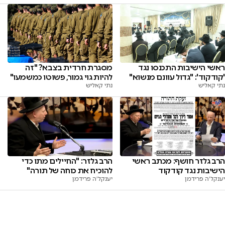
ראשי הישיבות התכנסו נגד
מסגרת חרדית בצבא? "זה
'קודקוד': "גדול עוונם מנשוא"
להיות גוי גמור, פשוטו כמשמעו"
נתי קאליש
נתי קאליש
הרב גלזר חושף: מכתב ראשי
הרב גלזר: "החיילים מתו כדי
הישיבות נגד קודקוד
להוכיח את כוחה של תורה"
יענקל'ה פרידמן
יענקל'ה פרידמן