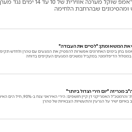
לפי פרסום הלילה ב'וול סטריט ג'ורנל', הנשיא טראמפ ש
 ומהסיכונים שבהרחבת הלחימה
את המשא ומתן: "לסיים את העבודה"
מפ בחן בימים האחרונים אפשרות להפסיק את המגעים עם טהרן ולחדש תקיפות 
במסלול הדיפלומטי. במקביל נמשכים המגעים העקיפים בדוחה
ב מכריזה "יום הירי הגדול ביותר"
שר המלחמה פיט הגסת' והרמטכ"ל האמריקני דן ק
 באיום ישיר על הגרעין והתעשיות הצבאיות של טהרן