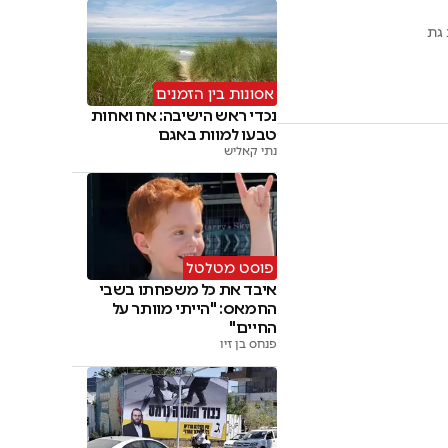
 גת
אסונות בין הזמנים
נכדי ראש הישיבה: אח ואחות
טבעו למוות באגם
נתי קאליש
פוסט מטלטל
איבד את כל משפחתו בשבי
החמאס: "הייתי מוותר על
החיים"
פנחס בן זיו