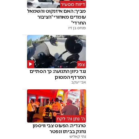
דיווח מסעיר
מביך: האם איזנקוט והשמאל
עומדים מאחורי 'הציבור
החרדי'
פנחס בן זיו
צפו
נגד כיוון התנועה: כך הסתיים
המרדף המסוכן
אבי יעקב
ה' נתן וה' לקח
טרגדיה: הפעוט צבי וויסמן
נחנק בביתו ונפטר
נתי קאליש