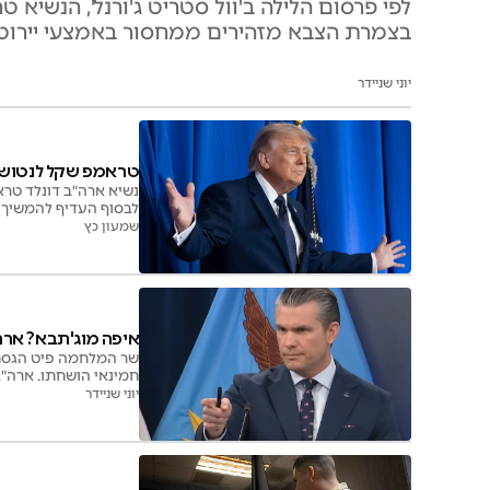
בצמרת הצבא מזהירים ממחסור באמצעי יירוט
יוני שניידר
טראמפ שקל לנטוש 
נשיא ארה"ב דונלד טרא
לבסוף העדיף להמשיך 
שמעון כץ
איפה מוג'תבא? ארה"
חמינאי הושחתו. ארה"ב
יוני שניידר