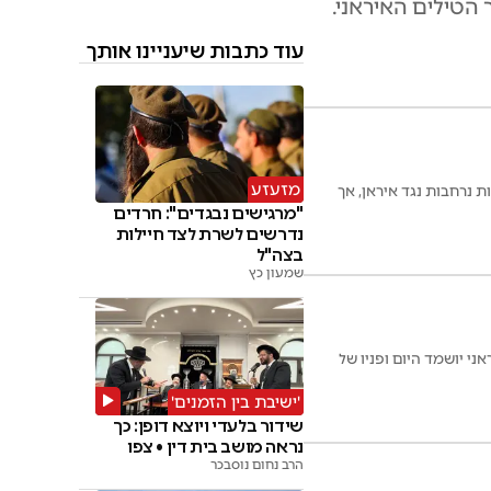
וקל מערכה אווירית של 10 עד 14 ימים נגד מערך הטילים האיראני.
עוד כתבות שיעניינו אותך
מזעזע
נרחבות נגד איראן, אך
"מרגישים נבגדים": חרדים
נדרשים לשרת לצד חיילות
בצה"ל
שמעון כץ
יין חושפים: הירי האיראני צנח ב-90%, חיל הים האיראני יושמד היום ופניו של
'ישיבת בין הזמנים'
שידור בלעדי ויוצא דופן: כך
נראה מושב בית דין • צפו
הרב נחום נוסבכר