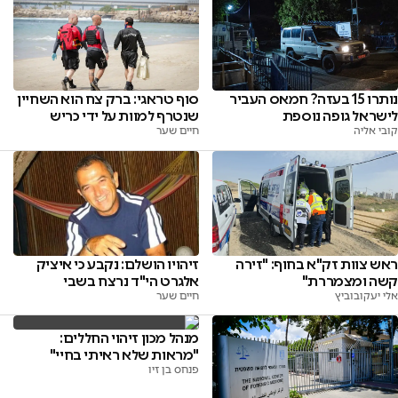
נותרו 15 בעזה? חמאס העביר
סוף טראגי: ברק צח הוא השחיין
לישראל גופה נוספת
שנטרף למוות על ידי כריש
קובי אליה
חיים שער
זיהויו הושלם: נקבע כי איציק
ראש צוות זק"א בחוף: "זירה
אלגרט הי"ד נרצח בשבי
קשה ומצמררת"
חיים שער
אלי יעקובוביץ
מנהל מכון זיהוי החללים:
"מראות שלא ראיתי בחיי"
פנחס בן זיו