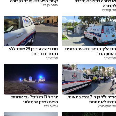
שנפטרה בחצור שוחררה
קשה; הפעוט שוחרר לקבורה
לקבורה
פנחס בן זיו
נתי קאליש
תם הליך הזיהוי: תשעה הרוגים
טרגדיה: צעיר בן 25 אותר ללא
באסון הכבד
רוח חיים בביתו
אבי יעקב
אבי יעקב
אריה ז"ל בן ה-7 נהרג בתאונה:
יורד ל-13 חללים? שני ארונות
גופתו לא תנותח
הגיעו למכון הפתולוגי
אלי יעקובוביץ
שלמה ריזל